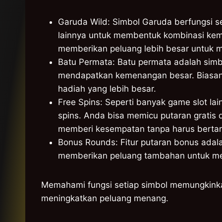
Garuda Wild: Simbol Garuda berfungsi s
lainnya untuk membentuk kombinasi keme
memberikan peluang lebih besar untuk 
Batu Permata: Batu permata adalah si
mendapatkan kemenangan besar. Biasan
hadiah yang lebih besar.
Free Spins: Seperti banyak game slot la
spins. Anda bisa memicu putaran gratis
memberi kesempatan tanpa harus bertar
Bonus Rounds: Fitur putaran bonus adala
memberikan peluang tambahan untuk mer
Memahami fungsi setiap simbol memungkinka
meningkatkan peluang menang.