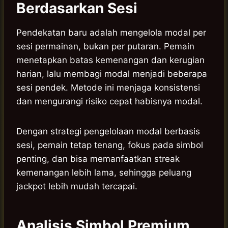
Berdasarkan Sesi
Pendekatan baru adalah mengelola modal per
sesi permainan, bukan per putaran. Pemain
menetapkan batas kemenangan dan kerugian
harian, lalu membagi modal menjadi beberapa
sesi pendek. Metode ini menjaga konsistensi
dan mengurangi risiko cepat habisnya modal.
Dengan strategi pengelolaan modal berbasis
sesi, pemain tetap tenang, fokus pada simbol
penting, dan bisa memanfaatkan streak
kemenangan lebih lama, sehingga peluang
jackpot lebih mudah tercapai.
Analisis Simbol Premium