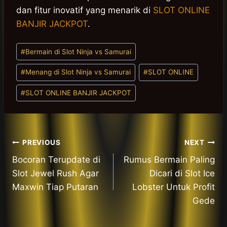
dan fitur inovatif yang menarik di
SLOT ONLINE
BANJIR JACKPOT
.
Post
#
Bermain di Slot Ninja vs Samurai
Tags:
#
Menang di Slot Ninja vs Samurai
#
SLOT ONLINE
#
SLOT ONLINE BANJIR JACKPOT
Post
PREVIOUS
NEXT
Bocoran Terupdate di
Rumus Bermain Paling
navigation
Slot Jewel Rush Agar
Dicari di Slot Ice
Maxwin Tiap Putaran
Lobster Untuk Profit
Gede