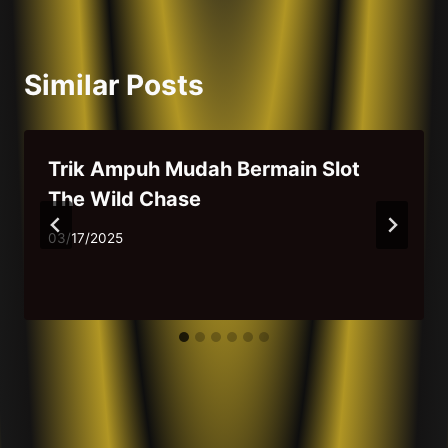
Similar Posts
Trik Ampuh Mudah Bermain Slot
The Wild Chase
03/17/2025