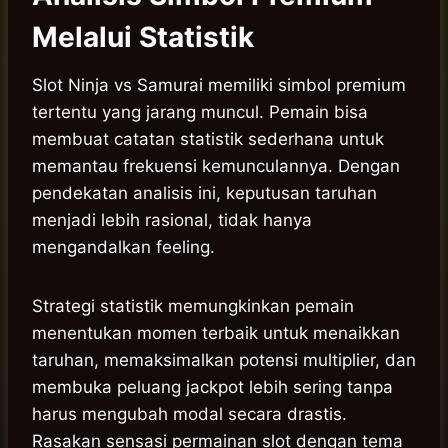
Melalui Statistik
Slot Ninja vs Samurai memiliki simbol premium
tertentu yang jarang muncul. Pemain bisa
membuat catatan statistik sederhana untuk
memantau frekuensi kemunculannya. Dengan
pendekatan analisis ini, keputusan taruhan
menjadi lebih rasional, tidak hanya
mengandalkan feeling.
Strategi statistik memungkinkan pemain
menentukan momen terbaik untuk menaikkan
taruhan, memaksimalkan potensi multiplier, dan
membuka peluang jackpot lebih sering tanpa
harus mengubah modal secara drastis.
Rasakan sensasi permainan slot dengan tema