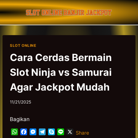
Skip
to
content
SLOT ONLINE
Cara Cerdas Bermain
Slot Ninja vs Samurai
Agar Jackpot Mudah
11/21/2025
Bagikan
W
F
M
T
S
L
X
Share