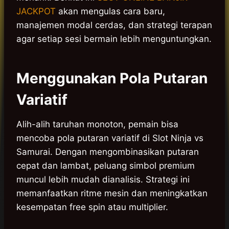
JACKPOT
akan mengulas cara baru,
manajemen modal cerdas, dan strategi terapan
agar setiap sesi bermain lebih menguntungkan.
Menggunakan Pola Putaran
Variatif
Alih-alih taruhan monoton, pemain bisa
mencoba pola putaran variatif di Slot Ninja vs
Samurai. Dengan mengombinasikan putaran
cepat dan lambat, peluang simbol premium
muncul lebih mudah dianalisis. Strategi ini
memanfaatkan ritme mesin dan meningkatkan
kesempatan free spin atau multiplier.