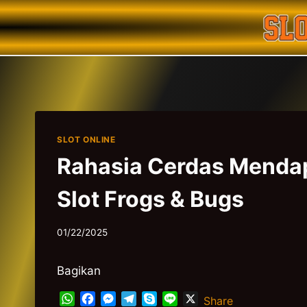
Skip
to
content
SLOT ONLINE
Rahasia Cerdas Mendap
Slot Frogs & Bugs
01/22/2025
Bagikan
W
F
M
T
S
L
X
Share