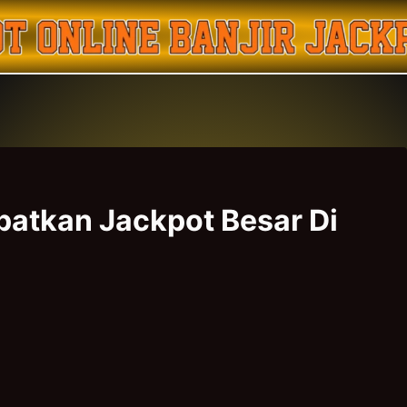
atkan Jackpot Besar Di