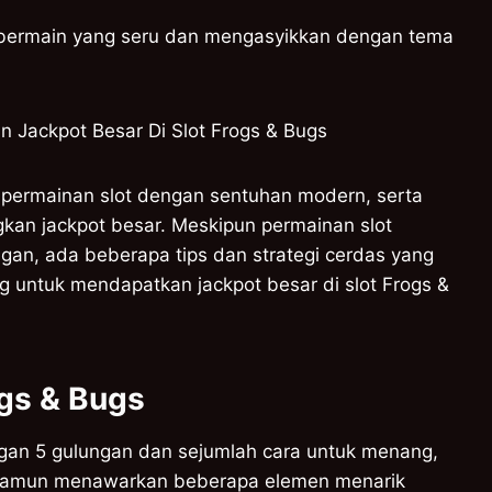
bermain yang seru dan mengasyikkan dengan tema
 permainan slot dengan sentuhan modern, serta
an jackpot besar. Meskipun permainan slot
an, ada beberapa tips dan strategi cerdas yang
untuk mendapatkan jackpot besar di slot Frogs &
ogs & Bugs
gan 5 gulungan dan sejumlah cara untuk menang,
 namun menawarkan beberapa elemen menarik