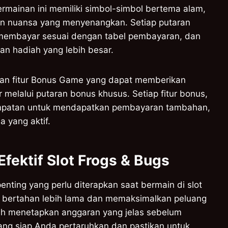
mainan ini memiliki simbol-simbol bertema alam,
an nuansa yang menyenangkan. Setiap putaran
 membayar sesuai dengan tabel pembayaran, dan
an hadiah yang lebih besar.
engan fitur Bonus Game yang dapat memberikan
elalui putaran bonus khusus. Setiap fitur bonus,
empatan untuk mendapatkan pembayaran tambahan,
 yang aktif.
fektif Slot Frogs & Bugs
enting yang perlu diterapkan saat bermain di slot
 bertahan lebih lama dan memaksimalkan peluang
h menetapkan anggaran yang jelas sebelum
ng siap Anda pertaruhkan dan pastikan untuk