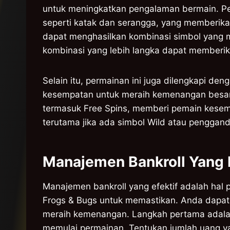
untuk meningkatkan pengalaman bermain. Per
seperti katak dan serangga, yang memberik
dapat menghasilkan kombinasi simbol yang
kombinasi yang lebih langka dapat memberik
Selain itu, permainan ini juga dilengkapi d
kesempatan untuk meraih kemenangan besar m
termasuk Free Spins, memberi pemain kes
terutama jika ada simbol Wild atau pengganda
Manajemen Bankroll Yang E
Manajemen bankroll yang efektif adalah hal p
Frogs & Bugs untuk memastikan. Anda dapat
meraih kemenangan. Langkah pertama adala
memulai permainan. Tentukan jumlah uang ya