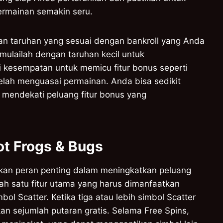
ermainan semakin seru.
uran taruhan yang sesuai dengan bankroll yang Anda
 mulailah dengan taruhan kecil untuk
kesempatan untuk memicu fitur bonus seperti
lah menguasai permainan. Anda bisa sedikit
 mendekati peluang fitur bonus yang
ot Frogs & Bugs
nkan peran penting dalam meningkatkan peluang
h satu fitur utama yang harus dimanfaatkan
bol Scatter. Ketika tiga atau lebih simbol Scatter
n sejumlah putaran gratis. Selama Free Spins,