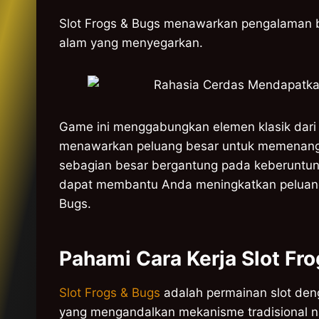
h
a
e
e
k
i
a
c
s
l
y
n
Slot Frogs & Bugs menawarkan pengalaman 
t
e
s
e
p
e
alam yang menyegarkan.
s
b
e
g
e
A
o
n
r
p
o
g
a
p
k
e
m
r
Game ini menggabungkan elemen klasik dari
menawarkan peluang besar untuk memenangk
sebagian besar bergantung pada keberuntung
dapat membantu Anda meningkatkan peluang 
Bugs.
Pahami Cara Kerja Slot Fr
Slot Frogs & Bugs
adalah permainan slot den
yang mengandalkan mekanisme tradisional