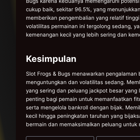
Bugs karena keduanya memengaruhi potensi 
cukup baik, sekitar 96.5%, yang menunjukka
memberikan pengembalian yang relatif tingg
volatilitas permainan ini tergolong sedang,
kemenangan kecil yang lebih sering dan kem
Kesimpulan
Slot Frogs & Bugs menawarkan pengalaman 
menguntungkan dan volatilitas sedang. Mem
yang sering dan peluang jackpot besar yang
penting bagi pemain untuk memanfaatkan fitu
serta mengelola bankroll dengan bijak. Memili
kecil hingga peningkatan taruhan yang bij
bermain dan memaksimalkan peluang untuk m
Post