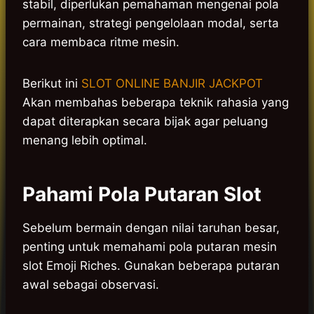
stabil, diperlukan pemahaman mengenai pola
permainan, strategi pengelolaan modal, serta
cara membaca ritme mesin.
Berikut ini
SLOT ONLINE BANJIR JACKPOT
Akan membahas beberapa teknik rahasia yang
dapat diterapkan secara bijak agar peluang
menang lebih optimal.
Pahami Pola Putaran Slot
Sebelum bermain dengan nilai taruhan besar,
penting untuk memahami pola putaran mesin
slot Emoji Riches. Gunakan beberapa putaran
awal sebagai observasi.