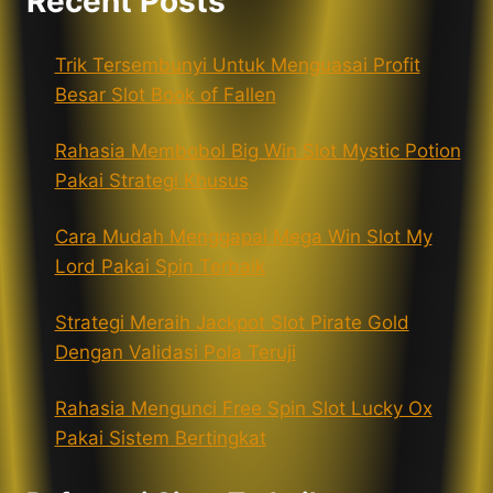
Recent Posts
Trik Tersembunyi Untuk Menguasai Profit
Besar Slot Book of Fallen
Rahasia Membobol Big Win Slot Mystic Potion
Pakai Strategi Khusus
Cara Mudah Menggapai Mega Win Slot My
Lord Pakai Spin Terbaik
Strategi Meraih Jackpot Slot Pirate Gold
Dengan Validasi Pola Teruji
Rahasia Mengunci Free Spin Slot Lucky Ox
Pakai Sistem Bertingkat