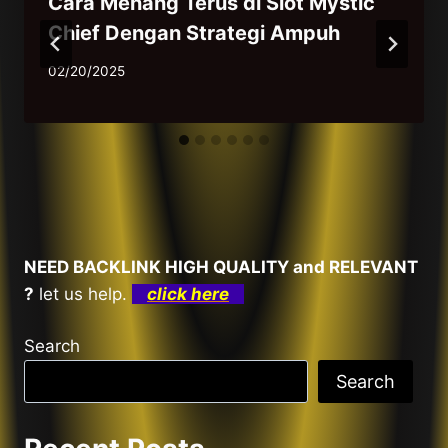
Cara Menang Terus di Slot Mystic
Chief Dengan Strategi Ampuh
02/20/2025
NEED BACKLINK HIGH QUALITY and RELEVANT
?
let us help.
click here
Search
Search