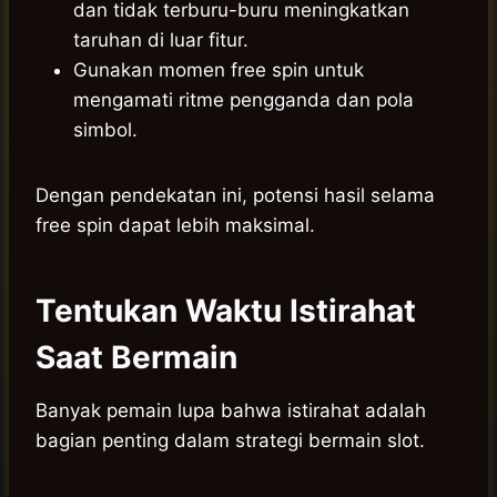
dan tidak terburu-buru meningkatkan
taruhan di luar fitur.
Gunakan momen free spin untuk
mengamati ritme pengganda dan pola
simbol.
Dengan pendekatan ini, potensi hasil selama
free spin dapat lebih maksimal.
Tentukan Waktu Istirahat
Saat Bermain
Banyak pemain lupa bahwa istirahat adalah
bagian penting dalam strategi bermain slot.