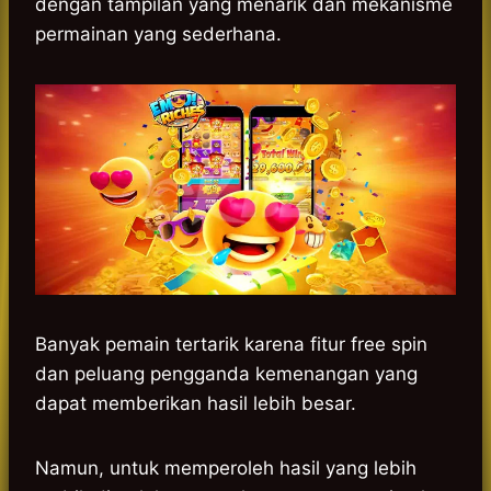
dengan tampilan yang menarik dan mekanisme
s
b
e
g
e
permainan yang sederhana.
A
o
n
r
p
o
g
a
p
k
e
m
r
Banyak pemain tertarik karena fitur free spin
dan peluang pengganda kemenangan yang
dapat memberikan hasil lebih besar.
Namun, untuk memperoleh hasil yang lebih