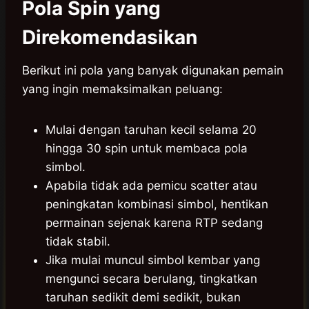
Pola Spin yang
Direkomendasikan
Berikut ini pola yang banyak digunakan pemain
yang ingin memaksimalkan peluang:
Mulai dengan taruhan kecil selama 20
hingga 30 spin untuk membaca pola
simbol.
Apabila tidak ada pemicu scatter atau
peningkatan kombinasi simbol, hentikan
permainan sejenak karena RTP sedang
tidak stabil.
Jika mulai muncul simbol kembar yang
mengunci secara berulang, tingkatkan
taruhan sedikit demi sedikit, bukan