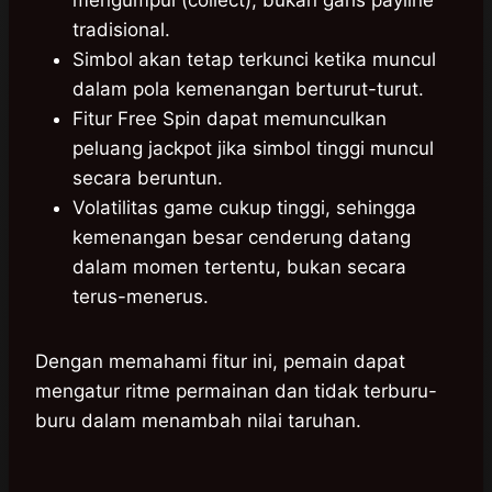
mengumpul (collect), bukan garis payline
tradisional.
Simbol akan tetap terkunci ketika muncul
dalam pola kemenangan berturut-turut.
Fitur Free Spin dapat memunculkan
peluang jackpot jika simbol tinggi muncul
secara beruntun.
Volatilitas game cukup tinggi, sehingga
kemenangan besar cenderung datang
dalam momen tertentu, bukan secara
terus-menerus.
Dengan memahami fitur ini, pemain dapat
mengatur ritme permainan dan tidak terburu-
buru dalam menambah nilai taruhan.