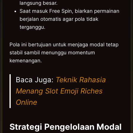
langsung besar.
Saat masuk Free Spin, biarkan permainan
berjalan otomatis agar pola tidak
terganggu.
Pola ini bertujuan untuk menjaga modal tetap
stabil sambil menunggu momentum
kemenangan.
Baca Juga:
Teknik Rahasia
Menang Slot Emoji Riches
Online
Strategi Pengelolaan Modal