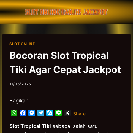
Skip
to
content
SLOT ONLINE
Bocoran Slot Tropical
Tiki Agar Cepat Jackpot
11/06/2025
Bagikan
W
F
M
T
S
L
X
Share
h
a
e
e
k
i
a
c
s
l
y
n
Slot Tropical Tiki
sebagai salah satu
t
e
s
e
p
e