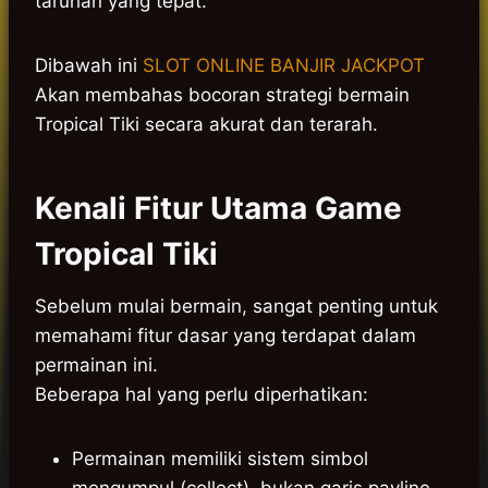
taruhan yang tepat.
Dibawah ini
SLOT ONLINE BANJIR JACKPOT
Akan membahas bocoran strategi bermain
Tropical Tiki secara akurat dan terarah.
Kenali Fitur Utama Game
Tropical Tiki
Sebelum mulai bermain, sangat penting untuk
memahami fitur dasar yang terdapat dalam
permainan ini.
Beberapa hal yang perlu diperhatikan:
Permainan memiliki sistem simbol