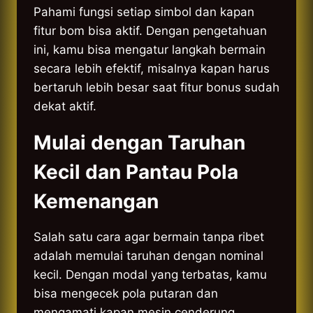
Pahami fungsi setiap simbol dan kapan
fitur bom bisa aktif. Dengan pengetahuan
ini, kamu bisa mengatur langkah bermain
secara lebih efektif, misalnya kapan harus
bertaruh lebih besar saat fitur bonus sudah
dekat aktif.
Mulai dengan Taruhan
Kecil dan Pantau Pola
Kemenangan
Salah satu cara agar bermain tanpa ribet
adalah memulai taruhan dengan nominal
kecil. Dengan modal yang terbatas, kamu
bisa mengecek pola putaran dan
mengamati kapan mesin cenderung