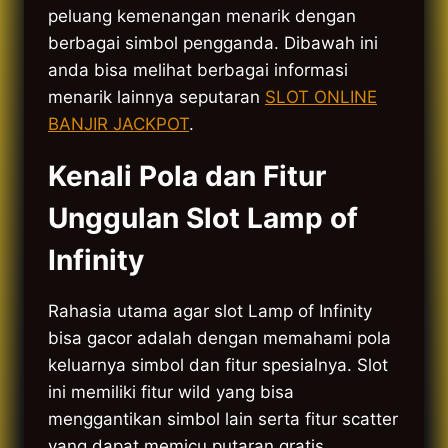
peluang kemenangan menarik dengan
berbagai simbol pengganda. Dibawah ini
anda bisa melihat berbagai informasi
menarik lainnya seputaran
SLOT ONLINE
BANJIR JACKPOT
.
Kenali Pola dan Fitur
Unggulan Slot Lamp of
Infinity
Rahasia utama agar slot Lamp of Infinity
bisa gacor adalah dengan memahami pola
keluarnya simbol dan fitur spesialnya. Slot
ini memiliki fitur wild yang bisa
menggantikan simbol lain serta fitur scatter
yang dapat memicu putaran gratis.