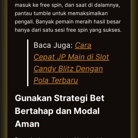
masuk ke free spin, dan saat di dalamnya,
pantau tumble untuk memaksimalkan
pengali. Banyak pemain meraih hasil besar
hanya dari satu sesi free spin yang sukses.
Baca Juga:
Cara
Cepat JP Main di Slot
Candy Blitz Dengan
Pola Terbaru
Gunakan Strategi Bet
Bertahap dan Modal
Aman