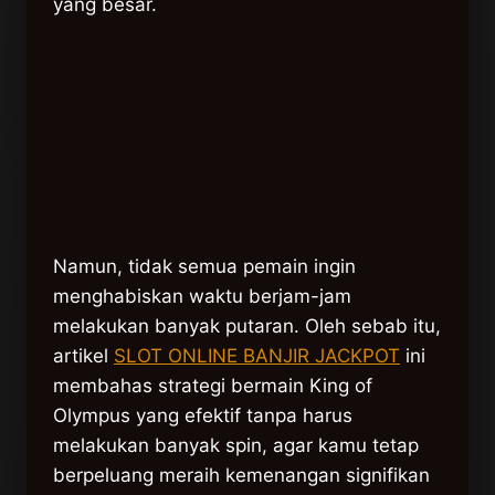
yang besar.
Namun, tidak semua pemain ingin
menghabiskan waktu berjam-jam
melakukan banyak putaran. Oleh sebab itu,
artikel
SLOT ONLINE BANJIR JACKPOT
ini
membahas strategi bermain King of
Olympus yang efektif tanpa harus
melakukan banyak spin, agar kamu tetap
berpeluang meraih kemenangan signifikan