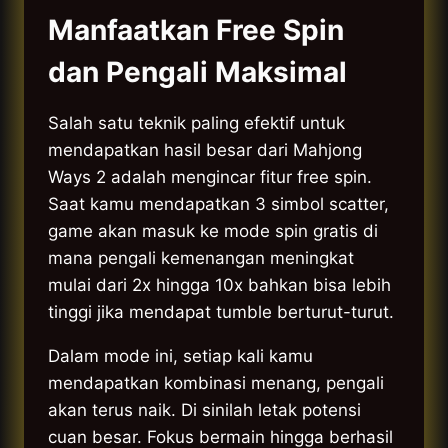
Manfaatkan Free Spin
dan Pengali Maksimal
Salah satu teknik paling efektif untuk
mendapatkan hasil besar dari Mahjong
Ways 2 adalah mengincar fitur free spin.
Saat kamu mendapatkan 3 simbol scatter,
game akan masuk ke mode spin gratis di
mana pengali kemenangan meningkat
mulai dari 2x hingga 10x bahkan bisa lebih
tinggi jika mendapat tumble berturut-turut.
Dalam mode ini, setiap kali kamu
mendapatkan kombinasi menang, pengali
akan terus naik. Di sinilah letak potensi
cuan besar. Fokus bermain hingga berhasil