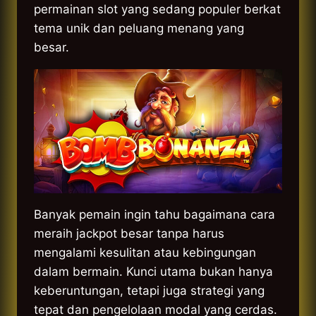
permainan slot yang sedang populer berkat
tema unik dan peluang menang yang
besar.
Banyak pemain ingin tahu bagaimana cara
meraih jackpot besar tanpa harus
mengalami kesulitan atau kebingungan
dalam bermain. Kunci utama bukan hanya
keberuntungan, tetapi juga strategi yang
tepat dan pengelolaan modal yang cerdas.