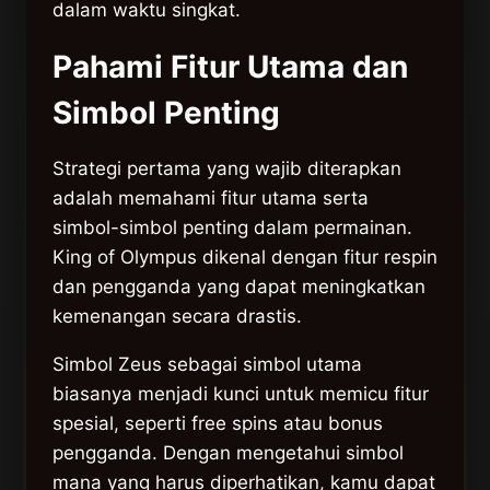
dalam waktu singkat.
Pahami Fitur Utama dan
Simbol Penting
Strategi pertama yang wajib diterapkan
adalah memahami fitur utama serta
simbol-simbol penting dalam permainan.
King of Olympus dikenal dengan fitur respin
dan pengganda yang dapat meningkatkan
kemenangan secara drastis.
Simbol Zeus sebagai simbol utama
biasanya menjadi kunci untuk memicu fitur
spesial, seperti free spins atau bonus
pengganda. Dengan mengetahui simbol
mana yang harus diperhatikan, kamu dapat