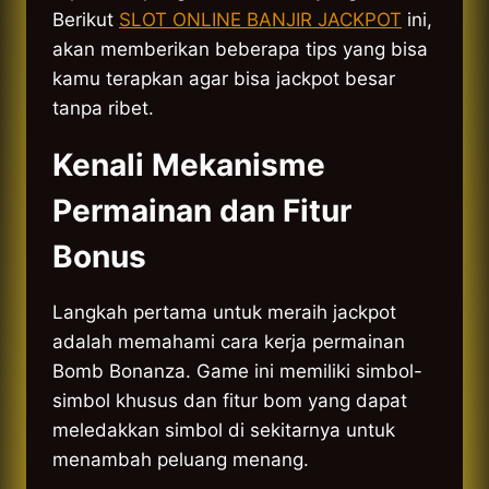
Berikut
SLOT ONLINE BANJIR JACKPOT
ini,
akan memberikan beberapa tips yang bisa
kamu terapkan agar bisa jackpot besar
tanpa ribet.
Kenali Mekanisme
Permainan dan Fitur
Bonus
Langkah pertama untuk meraih jackpot
adalah memahami cara kerja permainan
Bomb Bonanza. Game ini memiliki simbol-
simbol khusus dan fitur bom yang dapat
meledakkan simbol di sekitarnya untuk
menambah peluang menang.