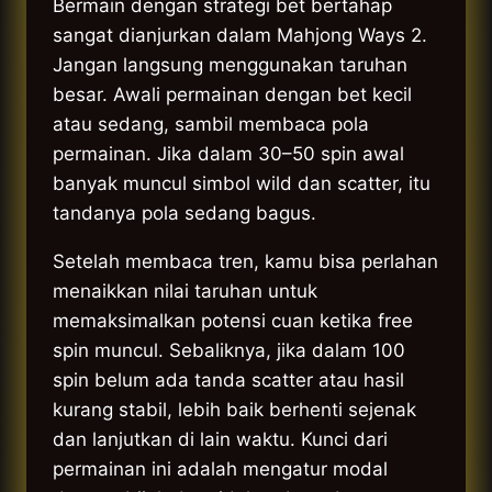
Bermain dengan strategi bet bertahap
sangat dianjurkan dalam Mahjong Ways 2.
Jangan langsung menggunakan taruhan
besar. Awali permainan dengan bet kecil
atau sedang, sambil membaca pola
permainan. Jika dalam 30–50 spin awal
banyak muncul simbol wild dan scatter, itu
tandanya pola sedang bagus.
Setelah membaca tren, kamu bisa perlahan
menaikkan nilai taruhan untuk
memaksimalkan potensi cuan ketika free
spin muncul. Sebaliknya, jika dalam 100
spin belum ada tanda scatter atau hasil
kurang stabil, lebih baik berhenti sejenak
dan lanjutkan di lain waktu. Kunci dari
permainan ini adalah mengatur modal