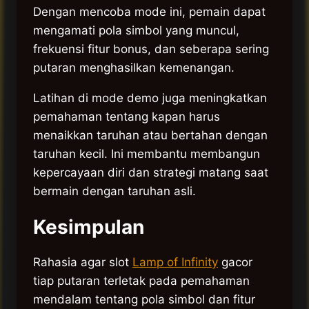
Dengan mencoba mode ini, pemain dapat
mengamati pola simbol yang muncul,
frekuensi fitur bonus, dan seberapa sering
putaran menghasilkan kemenangan.
Latihan di mode demo juga meningkatkan
pemahaman tentang kapan harus
menaikkan taruhan atau bertahan dengan
taruhan kecil. Ini membantu membangun
kepercayaan diri dan strategi matang saat
bermain dengan taruhan asli.
Kesimpulan
Rahasia agar slot
Lamp of Infinity
gacor
tiap putaran terletak pada pemahaman
mendalam tentang pola simbol dan fitur