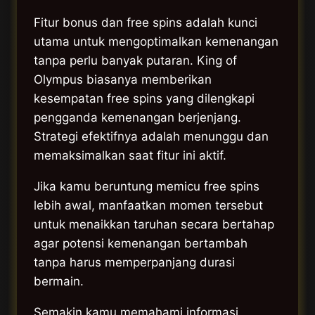
Fitur bonus dan free spins adalah kunci
utama untuk mengoptimalkan kemenangan
tanpa perlu banyak putaran. King of
Olympus biasanya memberikan
kesempatan free spins yang dilengkapi
pengganda kemenangan berjenjang.
Strategi efektifnya adalah menunggu dan
memaksimalkan saat fitur ini aktif.
Jika kamu beruntung memicu free spins
lebih awal, manfaatkan momen tersebut
untuk menaikkan taruhan secara bertahap
agar potensi kemenangan bertambah
tanpa harus memperpanjang durasi
bermain.
Semakin kamu memahami informasi,