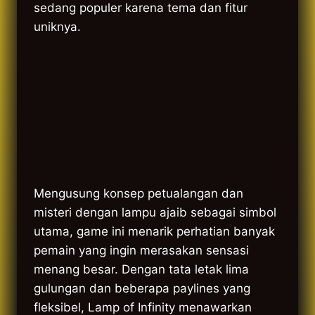
sedang populer karena tema dan fitur
uniknya.
Mengusung konsep petualangan dan
misteri dengan lampu ajaib sebagai simbol
utama, game ini menarik perhatian banyak
pemain yang ingin merasakan sensasi
menang besar. Dengan tata letak lima
gulungan dan beberapa paylines yang
fleksibel, Lamp of Infinity menawarkan