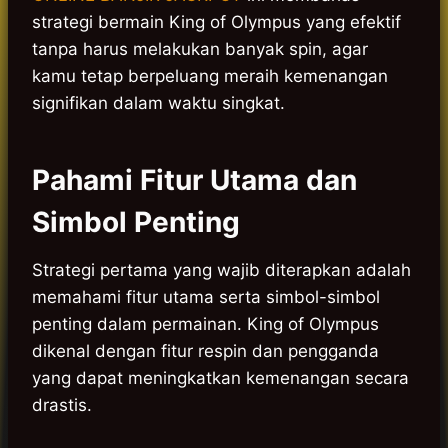
strategi bermain King of Olympus yang efektif
tanpa harus melakukan banyak spin, agar
kamu tetap berpeluang meraih kemenangan
signifikan dalam waktu singkat.
Pahami Fitur Utama dan
Simbol Penting
Strategi pertama yang wajib diterapkan adalah
memahami fitur utama serta simbol-simbol
penting dalam permainan. King of Olympus
dikenal dengan fitur respin dan pengganda
yang dapat meningkatkan kemenangan secara
drastis.