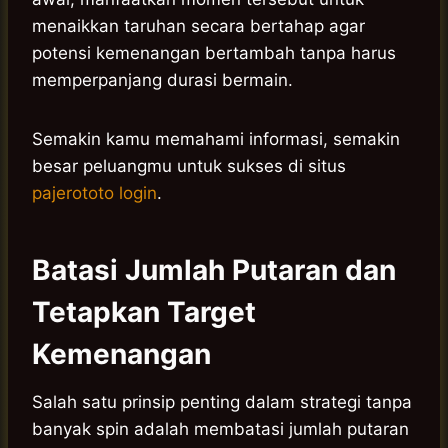
menaikkan taruhan secara bertahap agar
potensi kemenangan bertambah tanpa harus
memperpanjang durasi bermain.
Semakin kamu memahami informasi, semakin
besar peluangmu untuk sukses di situs
pajerototo login
.
Batasi Jumlah Putaran dan
Tetapkan Target
Kemenangan
Salah satu prinsip penting dalam strategi tanpa
banyak spin adalah membatasi jumlah putaran