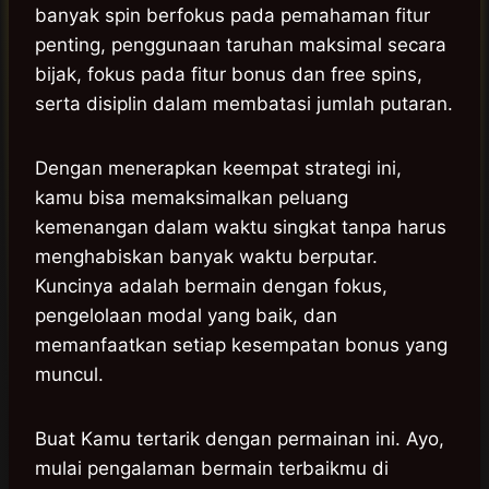
banyak spin berfokus pada pemahaman fitur
penting, penggunaan taruhan maksimal secara
bijak, fokus pada fitur bonus dan free spins,
serta disiplin dalam membatasi jumlah putaran.
Dengan menerapkan keempat strategi ini,
kamu bisa memaksimalkan peluang
kemenangan dalam waktu singkat tanpa harus
menghabiskan banyak waktu berputar.
Kuncinya adalah bermain dengan fokus,
pengelolaan modal yang baik, dan
memanfaatkan setiap kesempatan bonus yang
muncul.
Buat Kamu tertarik dengan permainan ini. Ayo,
mulai pengalaman bermain terbaikmu di