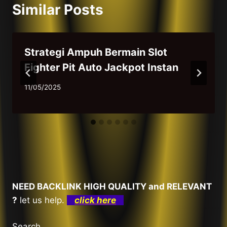
Similar Posts
Strategi Ampuh Bermain Slot
Fighter Pit Auto Jackpot Instan
11/05/2025
NEED BACKLINK HIGH QUALITY and RELEVANT
?
let us help.
click here
Search