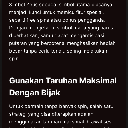
Simbol Zeus sebagai simbol utama biasanya
menjadi kunci untuk memicu fitur spesial,
seperti free spins atau bonus pengganda.
Dengan mengetahui simbol mana yang harus
diperhatikan, kamu dapat mengantisipasi
putaran yang berpotensi menghasilkan hadiah
besar tanpa perlu terlalu sering melakukan
spin.
Gunakan Taruhan Maksimal
Dengan Bijak
Untuk bermain tanpa banyak spin, salah satu
strategi yang bisa diterapkan adalah
menggunakan taruhan maksimal di awal sesi