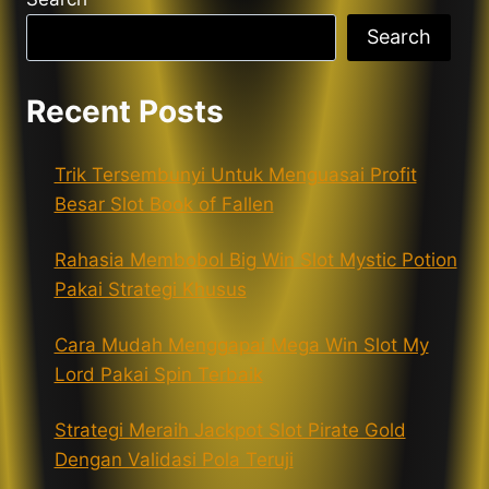
Search
Recent Posts
Trik Tersembunyi Untuk Menguasai Profit
Besar Slot Book of Fallen
Rahasia Membobol Big Win Slot Mystic Potion
Pakai Strategi Khusus
Cara Mudah Menggapai Mega Win Slot My
Lord Pakai Spin Terbaik
Strategi Meraih Jackpot Slot Pirate Gold
Dengan Validasi Pola Teruji