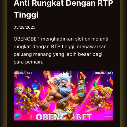
Anti Rungkat Dengan RTP
Tinggi
05/28/2025
OBENGBET menghadirkan slot online anti
rungkat dengan RTP tinggi, menawarkan
peluang menang yang lebih besar bagi
para pemain.