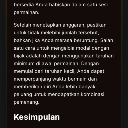
bersedia Anda habiskan dalam satu sesi
permainan.
Setelah menetapkan anggaran, pastikan
untuk tidak melebihi jumlah tersebut,
bahkan jika Anda merasa beruntung. Salah
satu cara untuk mengelola modal dengan
bijak adalah dengan menggunakan taruhan
minimum di awal permainan. Dengan
memulai dari taruhan kecil, Anda dapat
memperpanjang waktu bermain dan
memberikan diri Anda lebih banyak
peluang untuk mendapatkan kombinasi
pemenang.
Kesimpulan