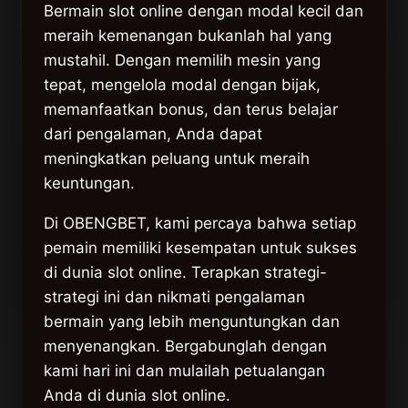
Bermain slot online dengan modal kecil dan
meraih kemenangan bukanlah hal yang
mustahil. Dengan memilih mesin yang
tepat, mengelola modal dengan bijak,
memanfaatkan bonus, dan terus belajar
dari pengalaman, Anda dapat
meningkatkan peluang untuk meraih
keuntungan.
Di OBENGBET, kami percaya bahwa setiap
pemain memiliki kesempatan untuk sukses
di dunia slot online. Terapkan strategi-
strategi ini dan nikmati pengalaman
bermain yang lebih menguntungkan dan
menyenangkan. Bergabunglah dengan
kami hari ini dan mulailah petualangan
Anda di dunia slot online.