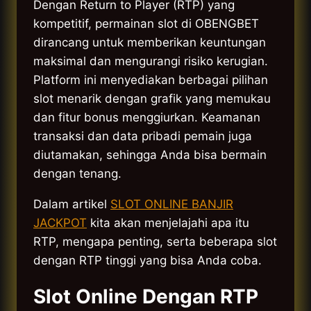
Dengan Return to Player (RTP) yang
kompetitif, permainan slot di OBENGBET
dirancang untuk memberikan keuntungan
maksimal dan mengurangi risiko kerugian.
Platform ini menyediakan berbagai pilihan
slot menarik dengan grafik yang memukau
dan fitur bonus menggiurkan. Keamanan
transaksi dan data pribadi pemain juga
diutamakan, sehingga Anda bisa bermain
dengan tenang.
Dalam artikel
SLOT ONLINE BANJIR
JACKPOT
kita akan menjelajahi apa itu
RTP, mengapa penting, serta beberapa slot
dengan RTP tinggi yang bisa Anda coba.
Slot Online Dengan RTP