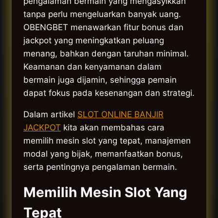
pengalaman bermain yang mengasyikkan
tanpa perlu mengeluarkan banyak uang.
OBENGBET menawarkan fitur bonus dan
jackpot yang meningkatkan peluang
menang, bahkan dengan taruhan minimal.
Keamanan dan kenyamanan dalam
bermain juga dijamin, sehingga pemain
dapat fokus pada kesenangan dan strategi.
Dalam artikel
SLOT ONLINE BANJIR
JACKPOT
kita akan membahas cara
memilih mesin slot yang tepat, manajemen
modal yang bijak, memanfaatkan bonus,
serta pentingnya pengalaman bermain.
Memilih Mesin Slot Yang
Tepat