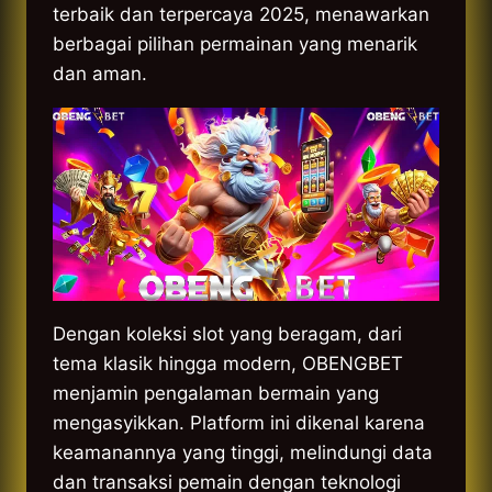
terbaik dan terpercaya 2025, menawarkan
berbagai pilihan permainan yang menarik
dan aman.
Dengan koleksi slot yang beragam, dari
tema klasik hingga modern, OBENGBET
menjamin pengalaman bermain yang
mengasyikkan. Platform ini dikenal karena
keamanannya yang tinggi, melindungi data
dan transaksi pemain dengan teknologi