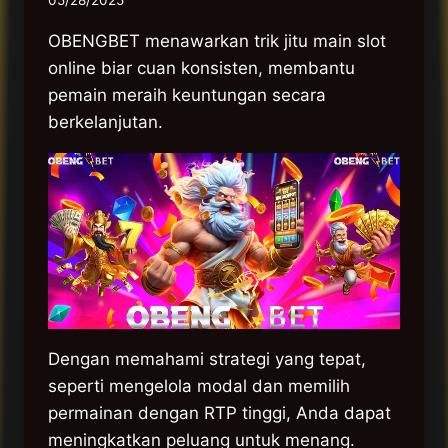
OBENGBET menawarkan trik jitu main slot
online biar cuan konsisten, membantu
pemain meraih keuntungan secara
berkelanjutan.
Dengan memahami strategi yang tepat,
seperti mengelola modal dan memilih
permainan dengan RTP tinggi, Anda dapat
meningkatkan peluang untuk menang.