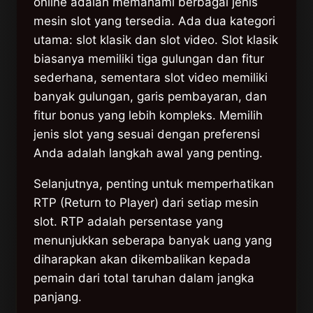
online adalah memahami berbagai jenis
mesin slot yang tersedia. Ada dua kategori
utama: slot klasik dan slot video. Slot klasik
biasanya memiliki tiga gulungan dan fitur
sederhana, sementara slot video memiliki
banyak gulungan, garis pembayaran, dan
fitur bonus yang lebih kompleks. Memilih
jenis slot yang sesuai dengan preferensi
Anda adalah langkah awal yang penting.
Selanjutnya, penting untuk memperhatikan
RTP (Return to Player) dari setiap mesin
slot. RTP adalah persentase yang
menunjukkan seberapa banyak uang yang
diharapkan akan dikembalikan kepada
pemain dari total taruhan dalam jangka
panjang.