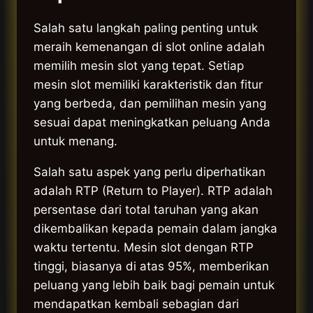
Salah satu langkah paling penting untuk
meraih kemenangan di slot online adalah
memilih mesin slot yang tepat. Setiap
mesin slot memiliki karakteristik dan fitur
yang berbeda, dan pemilihan mesin yang
sesuai dapat meningkatkan peluang Anda
untuk menang.
Salah satu aspek yang perlu diperhatikan
adalah RTP (Return to Player). RTP adalah
persentase dari total taruhan yang akan
dikembalikan kepada pemain dalam jangka
waktu tertentu. Mesin slot dengan RTP
tinggi, biasanya di atas 95%, memberikan
peluang yang lebih baik bagi pemain untuk
mendapatkan kembali sebagian dari