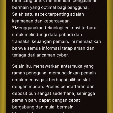
dirancang untuk memberikan pengalaman
bermain yang optimal bagi pengguna.
Salah satu aspek terpenting adalah
keamanan dan kepercayaan.
ZMenggunakan teknologi enkripsi terbaru
untuk melindungi data pribadi dan
transaksi keuangan pemain. Ini memastikan
bahwa semua informasi tetap aman dan
terjaga dari ancaman cyber.
Selain itu, menawarkan antarmuka yang
ramah pengguna, memungkinkan pemain
untuk menavigasi berbagai pilihan slot
dengan mudah. Proses pendaftaran dan
deposit pun sangat sederhana, sehingga
pemain baru dapat dengan cepat
bergabung dan mulai bermain.