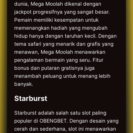
dunia, Mega Moolah dikenal dengan
jackpot progresifnya yang sangat besar.
Pemain memiliki kesempatan untuk
memenangkan hadiah yang mengubah
hidup hanya dengan taruhan kecil. Dengan
tema safari yang menarik dan grafis yang
menawan, Mega Moolah menawarkan
pengalaman bermain yang seru. Fitur
bonus dan putaran gratisnya juga
menambah peluang untuk menang lebih
banyak.
Starburst
Starburst adalah salah satu slot paling
populer di OBENGBET. Dengan desain yang
cerah dan sederhana, slot ini menawarkan