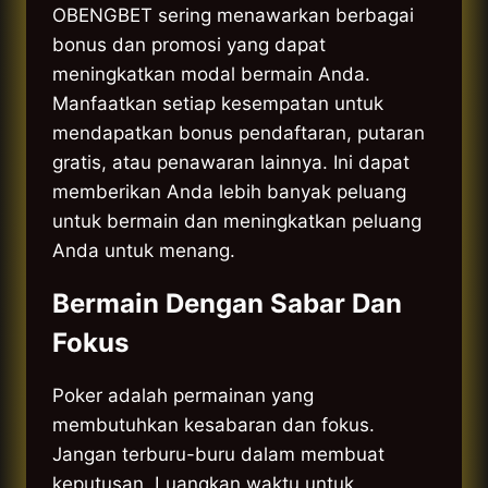
OBENGBET sering menawarkan berbagai
bonus dan promosi yang dapat
meningkatkan modal bermain Anda.
Manfaatkan setiap kesempatan untuk
mendapatkan bonus pendaftaran, putaran
gratis, atau penawaran lainnya. Ini dapat
memberikan Anda lebih banyak peluang
untuk bermain dan meningkatkan peluang
Anda untuk menang.
Bermain Dengan Sabar Dan
Fokus
Poker adalah permainan yang
membutuhkan kesabaran dan fokus.
Jangan terburu-buru dalam membuat
keputusan. Luangkan waktu untuk