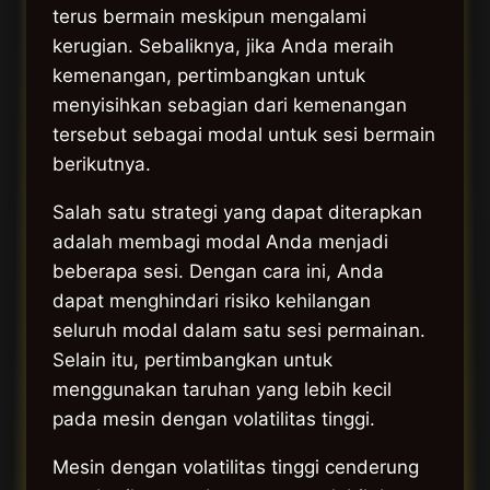
terus bermain meskipun mengalami
kerugian. Sebaliknya, jika Anda meraih
kemenangan, pertimbangkan untuk
menyisihkan sebagian dari kemenangan
tersebut sebagai modal untuk sesi bermain
berikutnya.
Salah satu strategi yang dapat diterapkan
adalah membagi modal Anda menjadi
beberapa sesi. Dengan cara ini, Anda
dapat menghindari risiko kehilangan
seluruh modal dalam satu sesi permainan.
Selain itu, pertimbangkan untuk
menggunakan taruhan yang lebih kecil
pada mesin dengan volatilitas tinggi.
Mesin dengan volatilitas tinggi cenderung