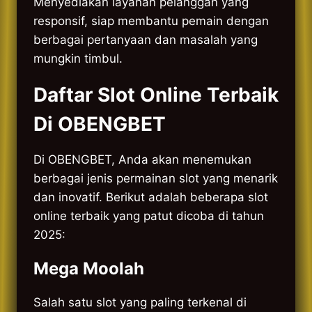
Menyediakan layanan pelanggan yang
responsif, siap membantu pemain dengan
berbagai pertanyaan dan masalah yang
mungkin timbul.
Daftar Slot Online Terbaik
Di OBENGBET
Di OBENGBET, Anda akan menemukan
berbagai jenis permainan slot yang menarik
dan inovatif. Berikut adalah beberapa slot
online terbaik yang patut dicoba di tahun
2025:
Mega Moolah
Salah satu slot yang paling terkenal di