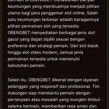
keuntungan yang membuatnya menjadi pilihan
utama bagi para penggemar slot online. Salah
satu keuntungan terbesar adalah beragamnya
pilihan permainan slot yang tersedia.
OBENGBET menyediakan berbagai jenis slot
gacor yang dapat dipilih sesuai dengan
preferensi dan strategi pemain. Dari slot klasik
hingga slot video modern, semua jenis
permainan tersedia untuk memenuhi
kebutuhan pemain.
Selain itu, OBENGBET dikenal dengan layanan
pelanggan yang responsif dan profesional. Tim
dukungan siap membantu pemain dengan
pertanyaan atau masalah yang mungkin timbul
selama bermain, memberikan rasa aman dan