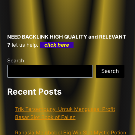
NEED BACKLINK HIGH QUALITY and RELEVANT
?
let us help.
click here
Search
Search
Recent Posts
Trik Tersembunyi Untuk Menguasai Profit
Besar Slot Book of Fallen
Rahasia Membobol Big Win Slot Mystic Potion