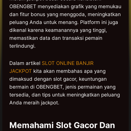
OBENGBET menyediakan grafik yang memukau
dan fitur bonus yang menggoda, meningkatkan
peluang Anda untuk menang. Platform ini juga
dikenal karena keamanannya yang tinggi,
memastikan data dan transaksi pemain
terlindungi.
Dalam artikel
SLOT ONLINE BANJIR
JACKPOT
kita akan membahas apa yang
dimaksud dengan slot gacor, keuntungan
bermain di OBENGBET, jenis permainan yang
tersedia, dan tips untuk meningkatkan peluang
Anda meraih jackpot.
Memahami Slot Gacor Dan