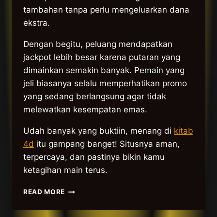
tambahan tanpa perlu mengeluarkan dana
ekstra.
Dengan begitu, peluang mendapatkan
jackpot lebih besar karena putaran yang
dimainkan semakin banyak. Pemain yang
jeli biasanya selalu memperhatikan promo
yang sedang berlangsung agar tidak
melewatkan kesempatan emas.
Udah banyak yang buktiin, menang di
kitab
4d
itu gampang banget! Situsnya aman,
terpercaya, dan pastinya bikin kamu
ketagihan main terus.
CARA
READ MORE
KILAT
JACKPOT