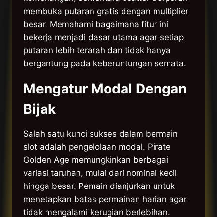
membuka putaran gratis dengan multiplier
besar. Memahami bagaimana fitur ini
bekerja menjadi dasar utama agar setiap
putaran lebih terarah dan tidak hanya
bergantung pada keberuntungan semata.
Mengatur Modal Dengan
Bijak
Salah satu kunci sukses dalam bermain
slot adalah pengelolaan modal. Pirate
Golden Age memungkinkan berbagai
variasi taruhan, mulai dari nominal kecil
hingga besar. Pemain dianjurkan untuk
menetapkan batas permainan harian agar
tidak mengalami kerugian berlebihan.