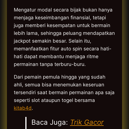
Mengatur modal secara bijak bukan hanya
menjaga keseimbangan finansial, tetapi
juga memberi kesempatan untuk bermain
lebih lama, sehingga peluang mendapatkan
jackpot semakin besar. Selain itu,
memanfaatkan fitur auto spin secara hati-
hati dapat membantu menjaga ritme
permainan tanpa terburu-buru.
Dari pemain pemula hingga yang sudah
ahli, semua bisa menemukan keseruan
tersendiri saat bermain permainan apa saja
seperti slot ataupun togel bersama
kitab4d
.
Baca Juga:
Trik Gacor