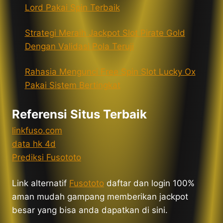
Lord Pakai Spin Terbaik
Strategi Meraih Jackpot Slot Pirate Gold
Dengan Validasi Pola Teruji
Rahasia Mengunci Free Spin Slot Lucky Ox
Pakai Sistem Bertingkat
Referensi Situs Terbaik
linkfuso.com
data hk 4d
Prediksi Fusototo
Link alternatif
Fusototo
daftar dan login 100%
aman mudah gampang memberikan jackpot
besar yang bisa anda dapatkan di sini.