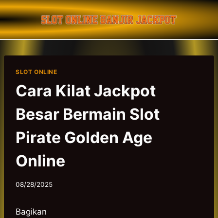
Skip
to
content
SLOT ONLINE
Cara Kilat Jackpot
Besar Bermain Slot
Pirate Golden Age
Online
08/28/2025
Bagikan