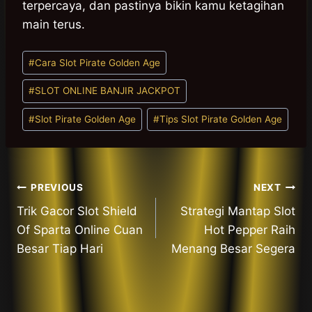
terpercaya, dan pastinya bikin kamu ketagihan
main terus.
Post
#
Cara Slot Pirate Golden Age
Tags:
#
SLOT ONLINE BANJIR JACKPOT
#
Slot Pirate Golden Age
#
Tips Slot Pirate Golden Age
Post
PREVIOUS
NEXT
Trik Gacor Slot Shield
Strategi Mantap Slot
navigation
Of Sparta Online Cuan
Hot Pepper Raih
Besar Tiap Hari
Menang Besar Segera