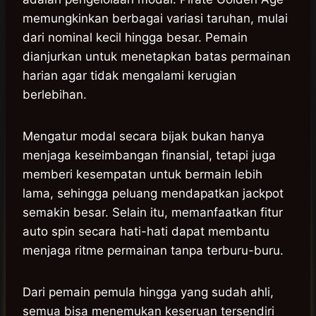
memungkinkan berbagai variasi taruhan, mulai
dari nominal kecil hingga besar. Pemain
dianjurkan untuk menetapkan batas permainan
harian agar tidak mengalami kerugian
berlebihan.
Mengatur modal secara bijak bukan hanya
menjaga keseimbangan finansial, tetapi juga
memberi kesempatan untuk bermain lebih
lama, sehingga peluang mendapatkan jackpot
semakin besar. Selain itu, memanfaatkan fitur
auto spin secara hati-hati dapat membantu
menjaga ritme permainan tanpa terburu-buru.
Dari pemain pemula hingga yang sudah ahli,
semua bisa menemukan keseruan tersendiri