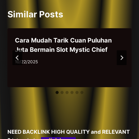
Similar Posts
Cara Mudah Tarik Cuan Puluhan
Juta Bermain Slot Mystic Chief
10/22/2025
NEED BACKLINK HIGH QUALITY and RELEVANT