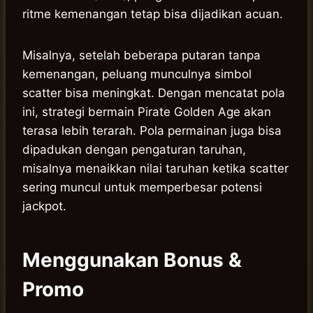
ritme kemenangan tetap bisa dijadikan acuan.
Misalnya, setelah beberapa putaran tanpa
kemenangan, peluang munculnya simbol
scatter bisa meningkat. Dengan mencatat pola
ini, strategi bermain Pirate Golden Age akan
terasa lebih terarah. Pola permainan juga bisa
dipadukan dengan pengaturan taruhan,
misalnya menaikkan nilai taruhan ketika scatter
sering muncul untuk memperbesar potensi
jackpot.
Menggunakan Bonus &
Promo