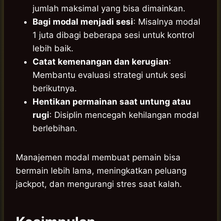
jumlah maksimal yang bisa dimainkan.
Bagi modal menjadi sesi
: Misalnya modal
1 juta dibagi beberapa sesi untuk kontrol
lebih baik.
Catat kemenangan dan kerugian
:
Membantu evaluasi strategi untuk sesi
berikutnya.
Hentikan permainan saat untung atau
rugi
: Disiplin mencegah kehilangan modal
berlebihan.
Manajemen modal membuat pemain bisa
bermain lebih lama, meningkatkan peluang
jackpot, dan mengurangi stres saat kalah.