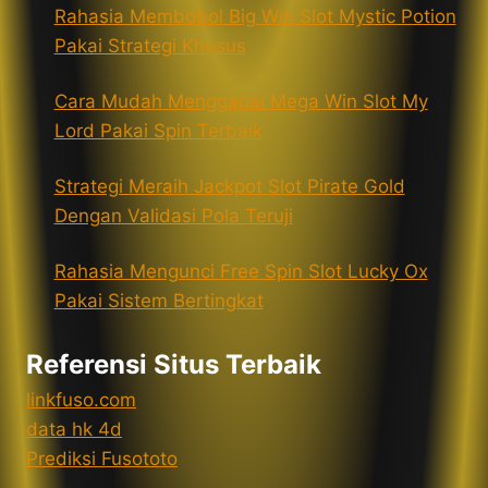
Rahasia Membobol Big Win Slot Mystic Potion
Pakai Strategi Khusus
Cara Mudah Menggapai Mega Win Slot My
Lord Pakai Spin Terbaik
Strategi Meraih Jackpot Slot Pirate Gold
Dengan Validasi Pola Teruji
Rahasia Mengunci Free Spin Slot Lucky Ox
Pakai Sistem Bertingkat
Referensi Situs Terbaik
linkfuso.com
data hk 4d
Prediksi Fusototo