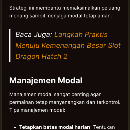
Strategi ini membantu memaksimalkan peluang
menang sambil menjaga modal tetap aman.
Baca Juga:
Langkah Praktis
Menuju Kemenangan Besar Slot
Dragon Hatch 2
Manajemen Modal
Manajemen modal sangat penting agar
permainan tetap menyenangkan dan terkontrol.
Tips manajemen modal:
Tetapkan batas modal harian
: Tentukan