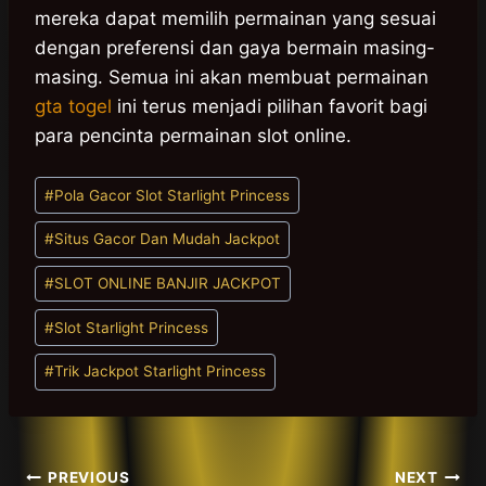
mereka dapat memilih permainan yang sesuai
dengan preferensi dan gaya bermain masing-
masing. Semua ini akan membuat permainan
gta togel
ini terus menjadi pilihan favorit bagi
para pencinta permainan slot online.
Post
#
Pola Gacor Slot Starlight Princess
Tags:
#
Situs Gacor Dan Mudah Jackpot
#
SLOT ONLINE BANJIR JACKPOT
#
Slot Starlight Princess
#
Trik Jackpot Starlight Princess
Post
PREVIOUS
NEXT