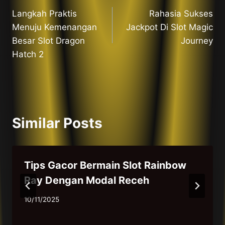
Langkah Praktis
Rahasia Sukses
navigation
Menuju Kemenangan
Jackpot Di Slot Magic
Besar Slot Dragon
Journey
Hatch 2
Similar Posts
Tips Gacor Bermain Slot Rainbow
Ray Dengan Modal Receh
10/11/2025