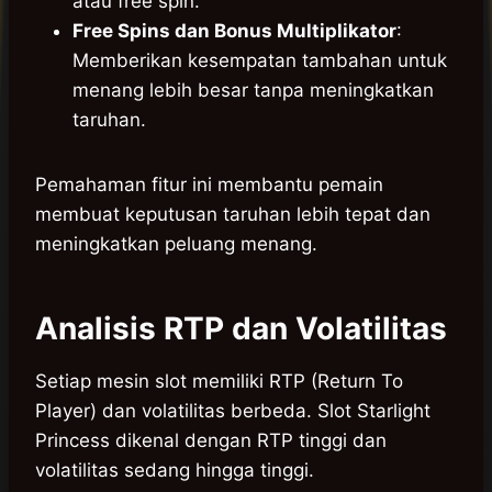
atau free spin.
Free Spins dan Bonus Multiplikator
:
Memberikan kesempatan tambahan untuk
menang lebih besar tanpa meningkatkan
taruhan.
Pemahaman fitur ini membantu pemain
membuat keputusan taruhan lebih tepat dan
meningkatkan peluang menang.
Analisis RTP dan Volatilitas
Setiap mesin slot memiliki RTP (Return To
Player) dan volatilitas berbeda. Slot Starlight
Princess dikenal dengan RTP tinggi dan
volatilitas sedang hingga tinggi.