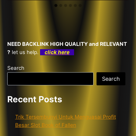
NEED BACKLINK HIGH QUALITY and RELEVANT
?
let us help.
click here
Search
Search
Recent Posts
Trik Tersembunyi Untuk Menguasai Profit
Besar Slot Book of Fallen