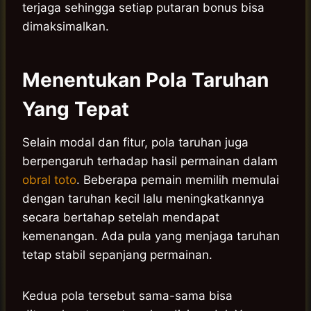
terjaga sehingga setiap putaran bonus bisa
dimaksimalkan.
Menentukan Pola Taruhan
Yang Tepat
Selain modal dan fitur, pola taruhan juga
berpengaruh terhadap hasil permainan dalam
obral toto
. Beberapa pemain memilih memulai
dengan taruhan kecil lalu meningkatkannya
secara bertahap setelah mendapat
kemenangan. Ada pula yang menjaga taruhan
tetap stabil sepanjang permainan.
Kedua pola tersebut sama-sama bisa