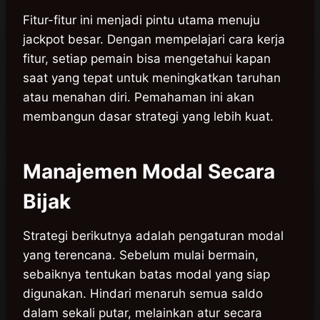
Fitur-fitur ini menjadi pintu utama menuju
jackpot besar. Dengan mempelajari cara kerja
fitur, setiap pemain bisa mengetahui kapan
saat yang tepat untuk meningkatkan taruhan
atau menahan diri. Pemahaman ini akan
membangun dasar strategi yang lebih kuat.
Manajemen Modal Secara
Bijak
Strategi berikutnya adalah pengaturan modal
yang terencana. Sebelum mulai bermain,
sebaiknya tentukan batas modal yang siap
digunakan. Hindari menaruh semua saldo
dalam sekali putar, melainkan atur secara