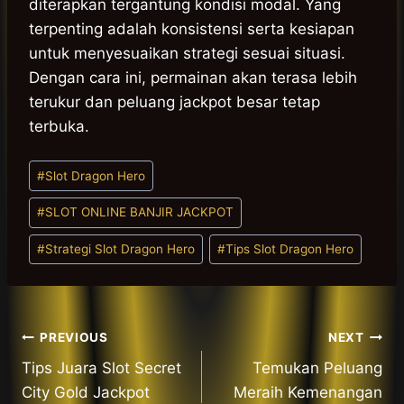
diterapkan tergantung kondisi modal. Yang
terpenting adalah konsistensi serta kesiapan
untuk menyesuaikan strategi sesuai situasi.
Dengan cara ini, permainan akan terasa lebih
terukur dan peluang jackpot besar tetap
terbuka.
Post
#
Slot Dragon Hero
Tags:
#
SLOT ONLINE BANJIR JACKPOT
#
Strategi Slot Dragon Hero
#
Tips Slot Dragon Hero
Post
PREVIOUS
NEXT
Tips Juara Slot Secret
Temukan Peluang
navigation
City Gold Jackpot
Meraih Kemenangan