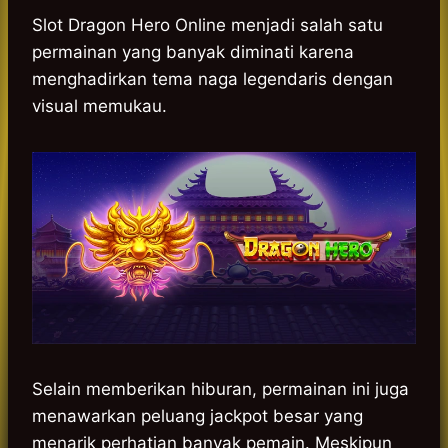
h
a
e
e
k
i
a
c
s
l
y
n
Slot Dragon Hero Online menjadi salah satu
t
e
s
e
p
e
permainan yang banyak diminati karena
s
b
e
g
e
menghadirkan tema naga legendaris dengan
A
o
n
r
visual memukau.
p
o
g
a
p
k
e
m
r
Selain memberikan hiburan, permainan ini juga
menawarkan peluang jackpot besar yang
menarik perhatian banyak pemain. Meskipun