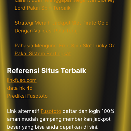
Cara Mudah Menggapai Mega Win Slot My
Lord Pakai Spin Terbaik
Strategi Meraih Jackpot Slot Pirate Gold
Dengan Validasi Pola Teruji
Rahasia Mengunci Free Spin Slot Lucky Ox
Pakai Sistem Bertingkat
Referensi Situs Terbaik
linkfuso.com
data hk 4d
Prediksi Fusototo
Link alternatif
Fusototo
daftar dan login 100%
aman mudah gampang memberikan jackpot
besar yang bisa anda dapatkan di sini.