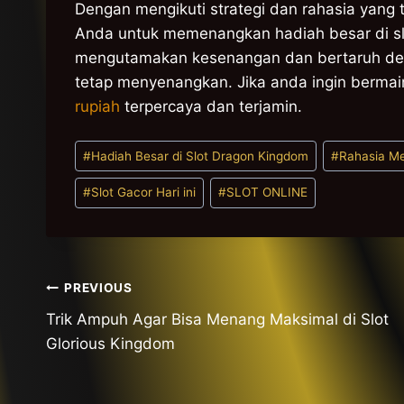
​Dengan mengikuti strategi dan rahasia yang
Anda untuk memenangkan hadiah besar di slo
mengutamakan kesenangan dan bertaruh den
tetap menyenangkan. Jika anda ingin berma
rupiah
terpercaya dan terjamin.
Post
#
Hadiah Besar di Slot Dragon Kingdom
#
Rahasia M
Tags:
#
Slot Gacor Hari ini
#
SLOT ONLINE
Post
PREVIOUS
Trik Ampuh Agar Bisa Menang Maksimal di Slot
navigation
Glorious Kingdom