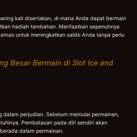
sering kali disertakan, di mana Anda dapat bermain
atkan hadiah tambahan. Manfaatkan sepenuhnya
an emas untuk meningkatkan saldo Anda tanpa perlu
g Besar Bermain di Slot Ice and
g dalam perjudian. Sebelum memulai permainan,
uhinya. Pembatasan pada diri sendiri akan
 berada dalam permainan.