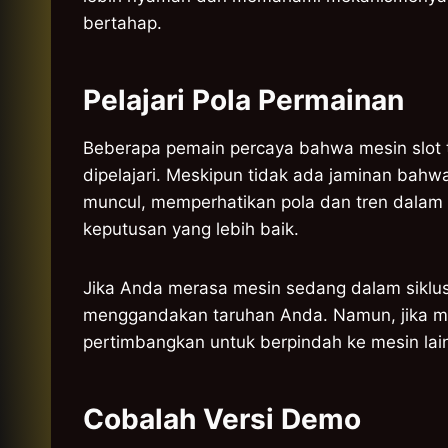
bertahap.
Pelajari Pola Permainan
Beberapa pemain percaya bahwa mesin slot t
dipelajari. Meskipun tidak ada jaminan bah
muncul, memperhatikan pola dan tren dal
keputusan yang lebih baik.
Jika Anda merasa mesin sedang dalam siklu
menggandakan taruhan Anda. Namun, jika m
pertimbangkan untuk berpindah ke mesin lai
Cobalah Versi Demo