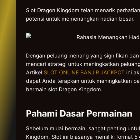
h
a
e
e
k
i
a
c
s
l
y
n
Slot Dragon Kingdom telah menarik perhati
t
e
s
e
p
e
potensi untuk memenangkan hadiah besar.
s
b
e
g
e
A
o
n
r
p
o
g
a
p
k
e
m
r
Dengan peluang menang yang signifikan dan
mencari strategi untuk meningkatkan pelua
Artikel
SLOT ONLINE BANJIR JACKPOT
ini a
dapat Anda terapkan untuk meningkatkan p
bermain slot Dragon Kingdom.
Pahami Dasar Permainan
Sebelum mulai bermain, sangat penting unt
Kingdom. Slot ini biasanya memiliki format 