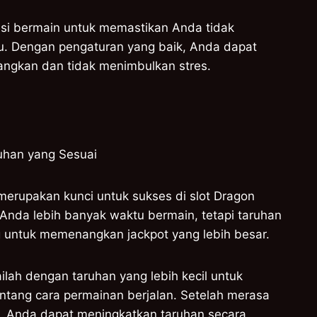
esi bermain untuk memastikan Anda tidak
. Dengan pengaturan yang baik, Anda dapat
ngkan dan tidak menimbulkan stres.
merupakan kunci untuk sukses di slot Dragon
nda lebih banyak waktu bermain, tetapi taruhan
g untuk memenangkan jackpot yang lebih besar.
ilah dengan taruhan yang lebih kecil untuk
tang cara permainan berjalan. Setelah merasa
 Anda dapat meningkatkan taruhan secara