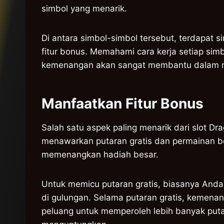
simbol yang menarik.
Di antara simbol-simbol tersebut, terdapat 
fitur bonus. Memahami cara kerja setiap si
kemenangan akan sangat membantu dalam m
Manfaatkan Fitur Bonus
Salah satu aspek paling menarik dari slot Dr
menawarkan putaran gratis dan permainan b
memenangkan hadiah besar.
Untuk memicu putaran gratis, biasanya Anda 
di gulungan. Selama putaran gratis, kemenan
peluang untuk memperoleh lebih banyak put