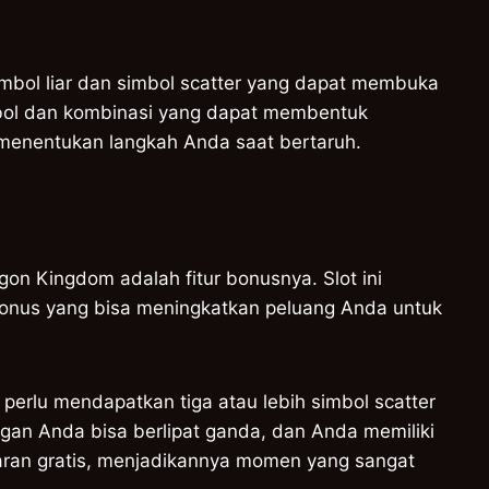
simbol liar dan simbol scatter yang dapat membuka
mbol dan kombinasi yang dapat membentuk
enentukan langkah Anda saat bertaruh.
agon Kingdom adalah fitur bonusnya. Slot ini
onus yang bisa meningkatkan peluang Anda untuk
perlu mendapatkan tiga atau lebih simbol scatter
gan Anda bisa berlipat ganda, dan Anda memiliki
aran gratis, menjadikannya momen yang sangat