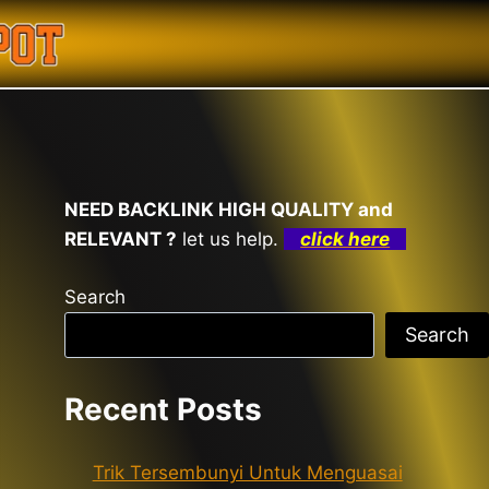
NEED BACKLINK HIGH QUALITY and
RELEVANT ?
let us help.
click here
Search
Search
Recent Posts
Trik Tersembunyi Untuk Menguasai