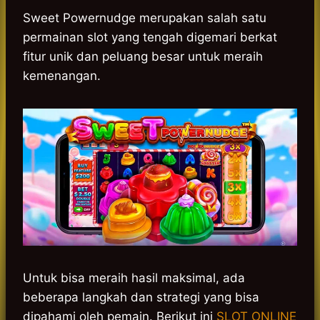
h
a
e
e
k
i
a
c
s
l
y
n
Sweet Powernudge merupakan salah satu
t
e
s
e
p
e
permainan slot yang tengah digemari berkat
s
b
e
g
e
fitur unik dan peluang besar untuk meraih
A
o
n
r
kemenangan.
p
o
g
a
p
k
e
m
r
Untuk bisa meraih hasil maksimal, ada
beberapa langkah dan strategi yang bisa
dipahami oleh pemain. Berikut ini
SLOT ONLINE