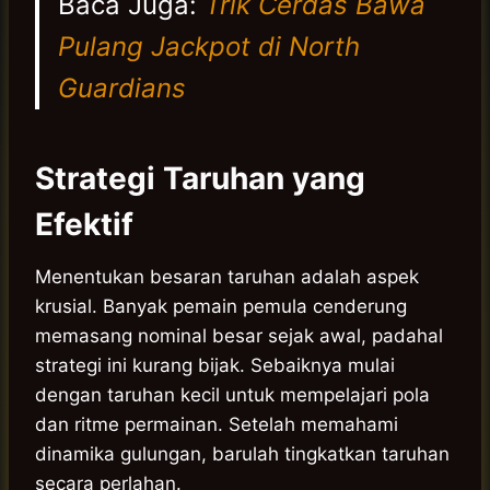
Baca Juga:
Trik Cerdas Bawa
Pulang Jackpot di North
Guardians
Strategi Taruhan yang
Efektif
Menentukan besaran taruhan adalah aspek
krusial. Banyak pemain pemula cenderung
memasang nominal besar sejak awal, padahal
strategi ini kurang bijak. Sebaiknya mulai
dengan taruhan kecil untuk mempelajari pola
dan ritme permainan. Setelah memahami
dinamika gulungan, barulah tingkatkan taruhan
secara perlahan.