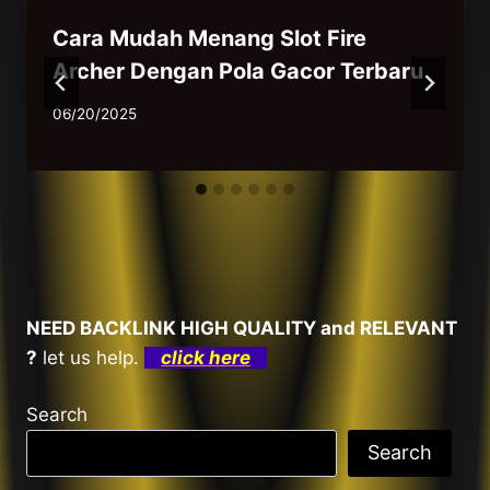
Cara Mudah Menang Slot Fire
Archer Dengan Pola Gacor Terbaru
06/20/2025
NEED BACKLINK HIGH QUALITY and RELEVANT
?
let us help.
click here
Search
Search