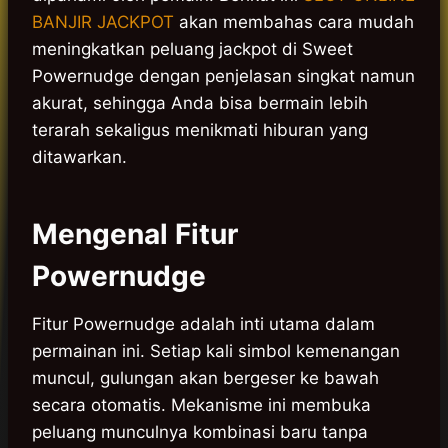
BANJIR JACKPOT
akan membahas cara mudah
meningkatkan peluang jackpot di Sweet
Powernudge dengan penjelasan singkat namun
akurat, sehingga Anda bisa bermain lebih
terarah sekaligus menikmati hiburan yang
ditawarkan.
Mengenal Fitur
Powernudge
Fitur Powernudge adalah inti utama dalam
permainan ini. Setiap kali simbol kemenangan
muncul, gulungan akan bergeser ke bawah
secara otomatis. Mekanisme ini membuka
peluang munculnya kombinasi baru tanpa