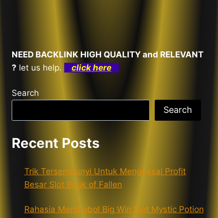
NEED BACKLINK HIGH QUALITY and RELEVANT
?
let us help.
click here
Search
Search
Recent Posts
Trik Tersembunyi Untuk Menguasai Profit
Besar Slot Book of Fallen
Rahasia Membobol Big Win Slot Mystic Potion