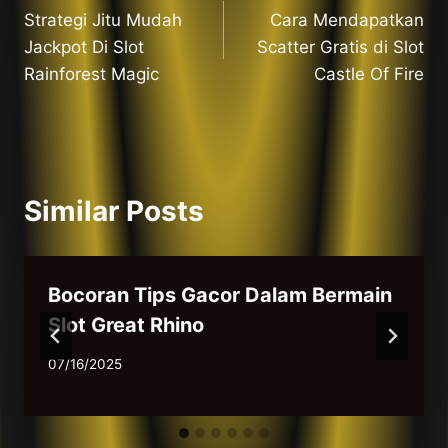
Strategi Jitu Mudah
Cara Mendapatkan
navigation
Jackpot Di Slot
Scatter Gratis di Slot
Rainforest Magic
Castle Of Fire
Similar Posts
Bocoran Tips Gacor Dalam Bermain
Slot Great Rhino
07/16/2025