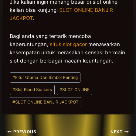
Jika kalian ingin menang besar di slot online
kalian bisa kunjungi
SLOT ONLINE BANJIR
JACKPOT
.
Bagi anda yang tertarik mencoba
keberuntungan,
situs slot gacor
menawarkan
kesempatan untuk merasakan sensasi bermain
slot dengan berbagai macam keuntungan.
Post
#
Fitur Utama Dan Simbol Penting
Tags:
#
Slot Blood Suckers
#
SLOT ONLINE
#
SLOT ONLINE BANJIR JACKPOT
Post
PREVIOUS
NEXT