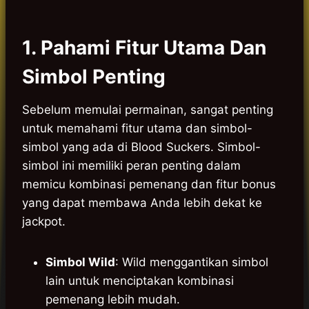
1. Pahami Fitur Utama Dan
Simbol Penting
Sebelum memulai permainan, sangat penting
untuk memahami fitur utama dan simbol-
simbol yang ada di Blood Suckers. Simbol-
simbol ini memiliki peran penting dalam
memicu kombinasi pemenang dan fitur bonus
yang dapat membawa Anda lebih dekat ke
jackpot.
Simbol Wild
: Wild menggantikan simbol
lain untuk menciptakan kombinasi
pemenang lebih mudah.