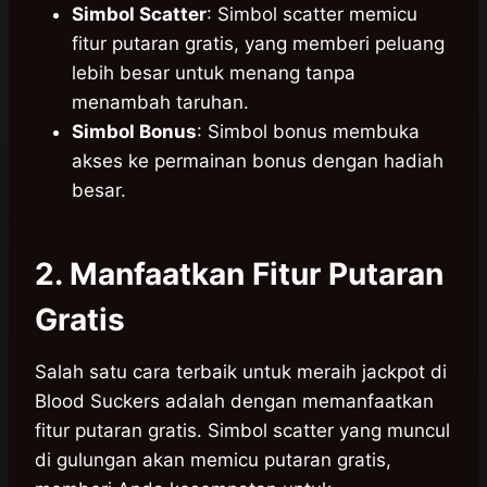
Simbol Scatter
: Simbol scatter memicu
fitur putaran gratis, yang memberi peluang
lebih besar untuk menang tanpa
menambah taruhan.
Simbol Bonus
: Simbol bonus membuka
akses ke permainan bonus dengan hadiah
besar.
2. Manfaatkan Fitur Putaran
Gratis
Salah satu cara terbaik untuk meraih jackpot di
Blood Suckers adalah dengan memanfaatkan
fitur putaran gratis. Simbol scatter yang muncul
di gulungan akan memicu putaran gratis,