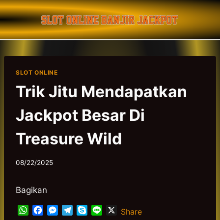
Skip
to
content
SLOT ONLINE
Trik Jitu Mendapatkan
Jackpot Besar Di
Treasure Wild
08/22/2025
Bagikan
W
F
M
T
S
L
X
Share