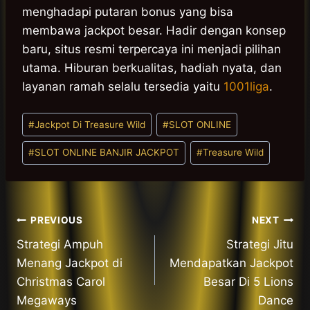
menghadapi putaran bonus yang bisa
membawa jackpot besar. Hadir dengan konsep
baru, situs resmi terpercaya ini menjadi pilihan
utama. Hiburan berkualitas, hadiah nyata, dan
layanan ramah selalu tersedia yaitu
1001liga
.
Post
#
Jackpot Di Treasure Wild
#
SLOT ONLINE
Tags:
#
SLOT ONLINE BANJIR JACKPOT
#
Treasure Wild
Post
PREVIOUS
NEXT
Strategi Ampuh
Strategi Jitu
navigation
Menang Jackpot di
Mendapatkan Jackpot
Christmas Carol
Besar Di 5 Lions
Megaways
Dance