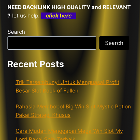
NEED BACKLINK HIGH QUALITY and RELEVANT
?
let us help.
click here
Search
Search
Recent Posts
Trik Tersembunyi Untuk Menguasai Profit
Besar Slot Book of Fallen
Rahasia Membobol Big Win Slot Mystic Potion
Pakai Strategi Khusus
Cara Mudah Menggapai Mega Win Slot My
Lord Pakai Spin Terbaik