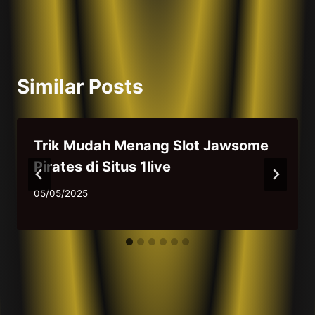
Similar Posts
Trik Mudah Menang Slot Jawsome
Pirates di Situs 1live
05/05/2025