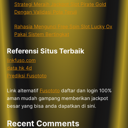
Strategi Meraih Jackpot Slot Pirate Gold
Dengan Validasi Pola Teruji
Rahasia Mengunci Free Spin Slot Lucky Ox
Pakai Sistem Bertingkat
Referensi Situs Terbaik
linkfuso.com
data hk 4d
Prediksi Fusototo
Link alternatif
Fusototo
daftar dan login 100%
aman mudah gampang memberikan jackpot
besar yang bisa anda dapatkan di sini.
Recent Comments