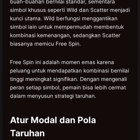
buah-buahan bernilai standar, sementara
simbol khusus seperti Wild dan Scatter menjadi
kunci utama. Wild berfungsi menggantikan
simbol lain untuk mempermudah membentuk
kombinasi kemenangan, sedangkan Scatter
biasanya memicu Free Spin.
Free Spin ini adalah momen emas karena
peluang untuk mendapatkan kombinasi bernilai
tinggi meningkat signifikan. Dengan mengenali
peran setiap simbol, pemain bisa lebih cermat
dalam menyusun strategi taruhan.
Atur Modal dan Pola
Taruhan