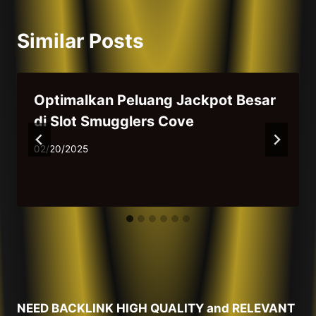
Similar Posts
Optimalkan Peluang Jackpot Besar
di Slot Smugglers Cove
02/20/2025
NEED BACKLINK HIGH QUALITY and RELEVANT