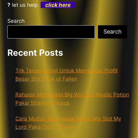
?
let us help.
click here
Search
Search
Recent Posts
Trik Tersembunyi Untuk Menguasai Profit
Besar Slot Book of Fallen
Rahasia Membobol Big Win Slot Mystic Potion
Pakai Strategi Khusus
Cara Mudah Menggapai Mega Win Slot My
Lord Pakai Spin Terbaik