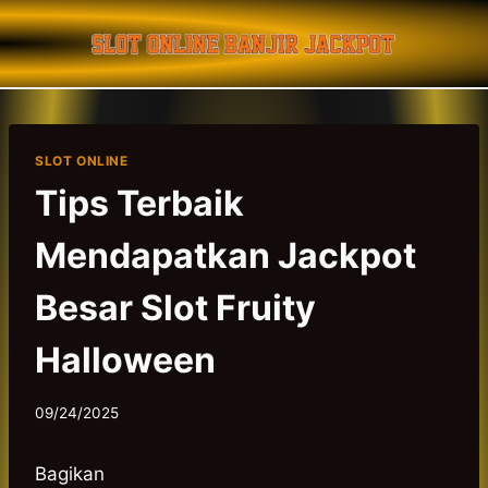
Skip
to
content
SLOT ONLINE
Tips Terbaik
Mendapatkan Jackpot
Besar Slot Fruity
Halloween
09/24/2025
Bagikan