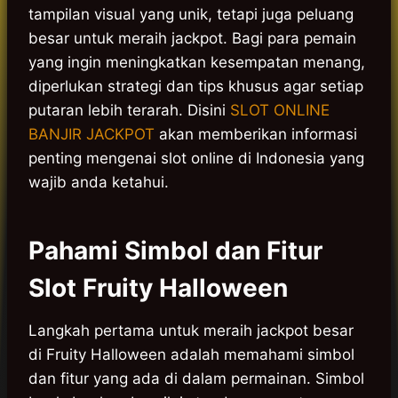
tampilan visual yang unik, tetapi juga peluang
besar untuk meraih jackpot. Bagi para pemain
yang ingin meningkatkan kesempatan menang,
diperlukan strategi dan tips khusus agar setiap
putaran lebih terarah. Disini
SLOT ONLINE
BANJIR JACKPOT
akan memberikan informasi
penting mengenai slot online di Indonesia yang
wajib anda ketahui.
Pahami Simbol dan Fitur
Slot Fruity Halloween
Langkah pertama untuk meraih jackpot besar
di Fruity Halloween adalah memahami simbol
dan fitur yang ada di dalam permainan. Simbol