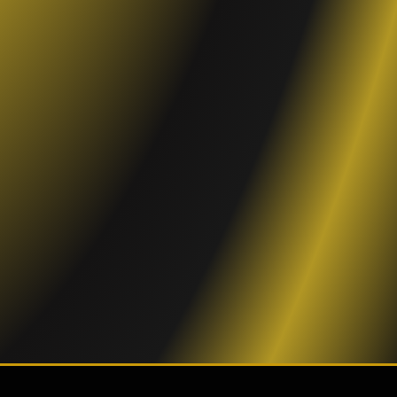
Rahasia Mendapatkan Bonus
Besar Di Slot Royal Masquerade
02/20/2025