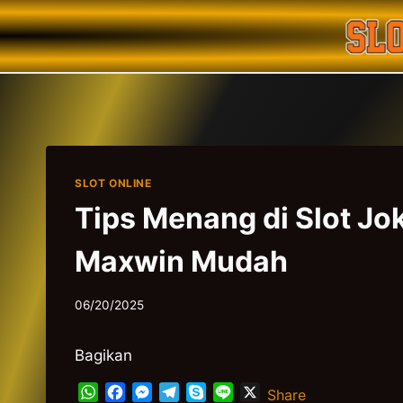
Skip
to
content
SLOT ONLINE
Tips Menang di Slot Jo
Maxwin Mudah
06/20/2025
Bagikan
W
F
M
T
S
L
X
Share