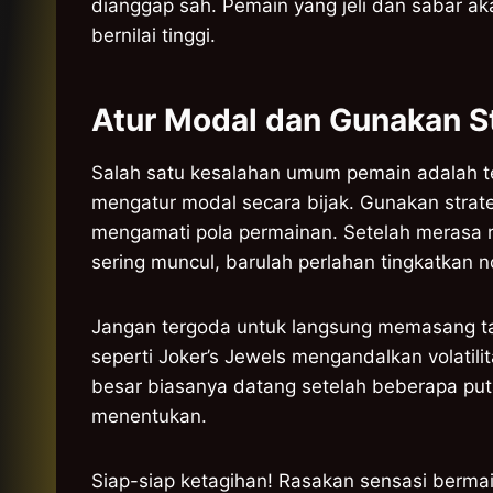
dianggap sah. Pemain yang jeli dan sabar 
bernilai tinggi.
Atur Modal dan Gunakan S
Salah satu kesalahan umum pemain adalah 
mengatur modal secara bijak. Gunakan strate
mengamati pola permainan. Setelah merasa ri
sering muncul, barulah perlahan tingkatkan n
Jangan tergoda untuk langsung memasang ta
seperti Joker’s Jewels mengandalkan volatil
besar biasanya datang setelah beberapa put
menentukan.
Siap-siap ketagihan! Rasakan sensasi berm