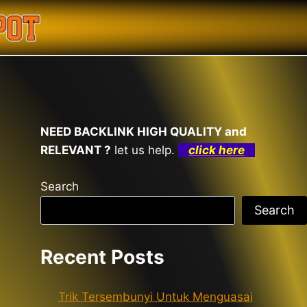
NEED BACKLINK HIGH QUALITY and
RELEVANT ?
let us help.
click here
Search
Search
Recent Posts
Trik Tersembunyi Untuk Menguasai