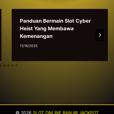
Panduan Bermain Slot Cyber
Heist Yang Membawa
Kemenangan
11/16/2025
© 2026
SLOT ONLINE BANJIR JACKPOT