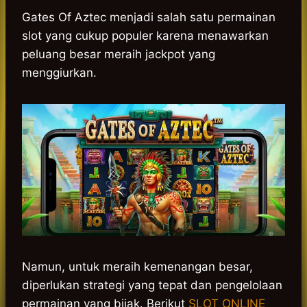
h
a
e
e
k
i
a
c
s
l
y
n
Gates Of Aztec menjadi salah satu permainan
t
e
s
e
p
e
slot yang cukup populer karena menawarkan
s
b
e
g
e
peluang besar meraih jackpot yang
A
o
n
r
menggiurkan.
p
o
g
a
p
k
e
m
r
Namun, untuk meraih kemenangan besar,
diperlukan strategi yang tepat dan pengelolaan
permainan yang bijak. Berikut
SLOT ONLINE