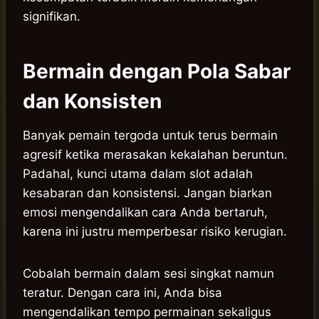
signifikan.
Bermain dengan Pola Sabar
dan Konsisten
Banyak pemain tergoda untuk terus bermain
agresif ketika merasakan kekalahan beruntun.
Padahal, kunci utama dalam slot adalah
kesabaran dan konsistensi. Jangan biarkan
emosi mengendalikan cara Anda bertaruh,
karena ini justru memperbesar risiko kerugian.
Cobalah bermain dalam sesi singkat namun
teratur. Dengan cara ini, Anda bisa
mengendalikan tempo permainan sekaligus