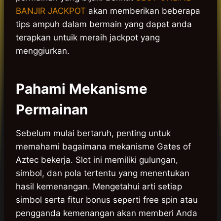
BANJIR JACKPOT
akan memberikan beberapa
tips ampuh dalam bermain yang dapat anda
terapkan untuik meraih jackpot yang
menggiurkan.
Pahami Mekanisme
Permainan
Sebelum mulai bertaruh, penting untuk
memahami bagaimana mekanisme Gates of
Aztec bekerja. Slot ini memiliki gulungan,
simbol, dan pola tertentu yang menentukan
hasil kemenangan. Mengetahui arti setiap
simbol serta fitur bonus seperti free spin atau
pengganda kemenangan akan memberi Anda