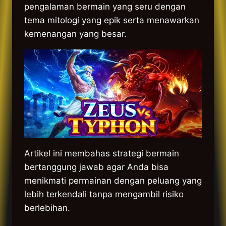
pengalaman bermain yang seru dengan
tema mitologi yang epik serta menawarkan
kemenangan yang besar.
Artikel ini membahas strategi bermain
bertanggung jawab agar Anda bisa
menikmati permainan dengan peluang yang
lebih terkendali tanpa mengambil risiko
berlebihan.