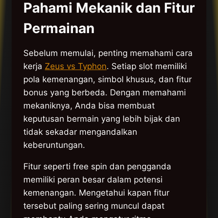
Pahami Mekanik dan Fitur
Permainan
Sebelum memulai, penting memahami cara
kerja
Zeus vs Typhon
. Setiap slot memiliki
pola kemenangan, simbol khusus, dan fitur
bonus yang berbeda. Dengan memahami
mekaniknya, Anda bisa membuat
keputusan bermain yang lebih bijak dan
tidak sekadar mengandalkan
keberuntungan.
Fitur seperti free spin dan pengganda
memiliki peran besar dalam potensi
kemenangan. Mengetahui kapan fitur
tersebut paling sering muncul dapat