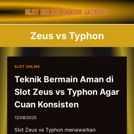
Skip
to
content
Zeus vs Typhon
SLOT ONLINE
Teknik Bermain Aman di
Slot Zeus vs Typhon Agar
Cuan Konsisten
12/08/2025
Slot Zeus vs Typhon menawarkan