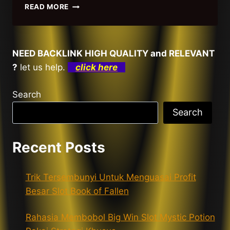
TEKNIK
READ MORE
BERMAIN
AMAN
DI
SLOT
NEED BACKLINK HIGH QUALITY and RELEVANT
ZEUS
?
let us help.
click here
VS
TYPHON
AGAR
Search
CUAN
Search
KONSISTEN
Recent Posts
Trik Tersembunyi Untuk Menguasai Profit
Besar Slot Book of Fallen
Rahasia Membobol Big Win Slot Mystic Potion