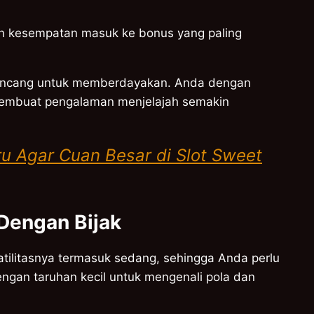
kan kesempatan masuk ke bonus yang paling
irancang untuk memberdayakan. Anda dengan
g membuat pengalaman menjelajah semakin
aru Agar Cuan Besar di Slot Sweet
Dengan Bijak
latilitasnya termasuk sedang, sehingga Anda perlu
engan taruhan kecil untuk mengenali pola dan