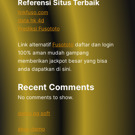
Referensi Situs Terbaik
linkfuso.com
data hk 4d
Prediksi Fusototo
Link alternatif
Fusototo
daftar dan login
100% aman mudah gampang
memberikan jackpot besar yang bisa
anda dapatkan di sini.
Recent Comments
No comments to show.
demo pg soft
akun demo