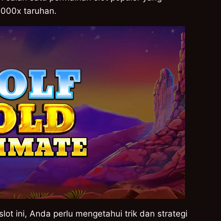
.000x taruhan.
t ini, Anda perlu mengetahui trik dan strategi