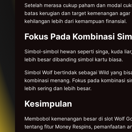
Setelah merasa cukup paham dan modal cuku
batas kerugian dan target kemenangan agar 
kehilangan lebih dari kemampuan finansial
.
Fokus Pada Kombinasi Simb
Simbol-simbol hewan seperti singa, kuda li
lebih besar dibanding simbol kartu biasa.
Simbol Wolf bertindak sebagai Wild yang bi
kombinasi menang. Fokus pada kombinasi s
lebih sering dan lebih besar
.
Kesimpulan
Membobol kemenangan besar di slot Wolf 
tentang fitur Money Respins, pemanfaatan a