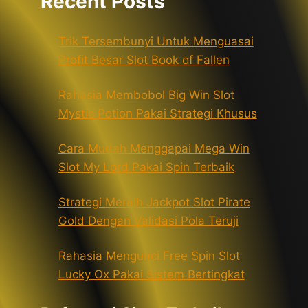
Recent Posts
Trik Tersembunyi Untuk Menguasai
Profit Besar Slot Book of Fallen
Rahasia Membobol Big Win Slot
Mystic Potion Pakai Strategi Khusus
Cara Mudah Menggapai Mega Win
Slot My Lord Pakai Spin Terbaik
Strategi Meraih Jackpot Slot Pirate
Gold Dengan Validasi Pola Teruji
Rahasia Mengunci Free Spin Slot
Lucky Ox Pakai Sistem Bertingkat