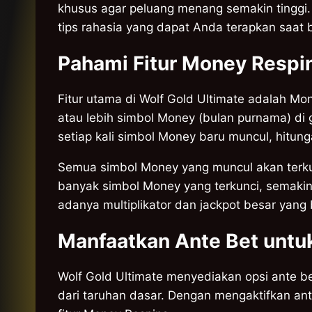
khusus agar peluang menang semakin tinggi
tips rahasia yang dapat Anda terapkan saat 
Pahami Fitur Money Respi
Fitur utama di Wolf Gold Ultimate adalah M
atau lebih simbol Money (bulan purnama) di g
setiap kali simbol Money baru muncul, hitung
Semua simbol Money yang muncul akan terkun
banyak simbol Money yang terkunci, semaki
adanya multiplikator dan jackpot besar yang 
Manfaatkan Ante Bet untu
Wolf Gold Ultimate menyediakan opsi ante 
dari taruhan dasar. Dengan mengaktifkan a