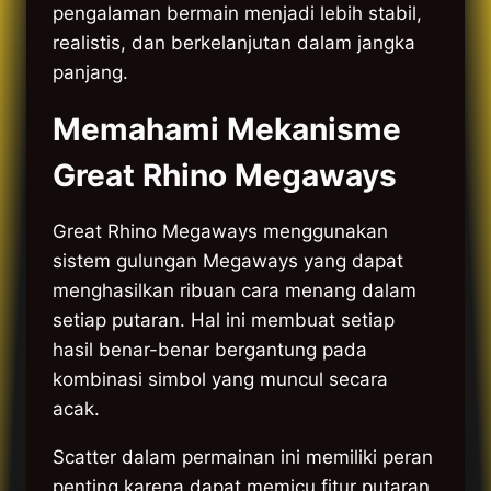
pengalaman bermain menjadi lebih stabil,
realistis, dan berkelanjutan dalam jangka
panjang.
Memahami Mekanisme
Great Rhino Megaways
Great Rhino Megaways menggunakan
sistem gulungan Megaways yang dapat
menghasilkan ribuan cara menang dalam
setiap putaran. Hal ini membuat setiap
hasil benar-benar bergantung pada
kombinasi simbol yang muncul secara
acak.
Scatter dalam permainan ini memiliki peran
penting karena dapat memicu fitur putaran