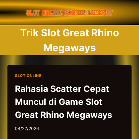
Skip
to
content
Trik Slot Great Rhino
Megaways
SLOT ONLINE
Rahasia Scatter Cepat
Muncul di Game Slot
Great Rhino Megaways
04/22/2026