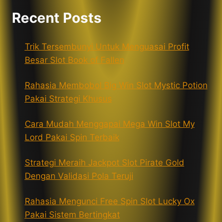
Recent Posts
Trik Tersembunyi Untuk Menguasai Profit
Besar Slot Book of Fallen
Rahasia Membobol Big Win Slot Mystic Potion
Pakai Strategi Khusus
Cara Mudah Menggapai Mega Win Slot My
Lord Pakai Spin Terbaik
Strategi Meraih Jackpot Slot Pirate Gold
Dengan Validasi Pola Teruji
Rahasia Mengunci Free Spin Slot Lucky Ox
Pakai Sistem Bertingkat