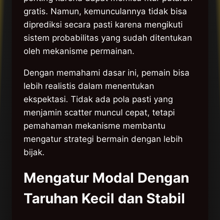
gratis. Namun, kemunculannya tidak bisa
diprediksi secara pasti karena mengikuti
sistem probabilitas yang sudah ditentukan
oleh mekanisme permainan.
Dengan memahami dasar ini, pemain bisa
lebih realistis dalam menentukan
ekspektasi. Tidak ada pola pasti yang
menjamin scatter muncul cepat, tetapi
pemahaman mekanisme membantu
mengatur strategi bermain dengan lebih
bijak.
Mengatur Modal Dengan
Taruhan Kecil dan Stabil