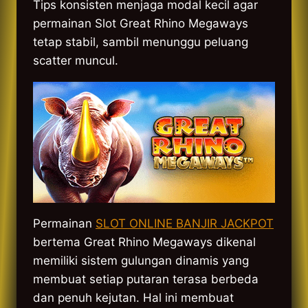
Tips konsisten menjaga modal kecil agar
permainan Slot Great Rhino Megaways
tetap stabil, sambil menunggu peluang
scatter muncul.
Permainan
SLOT ONLINE BANJIR JACKPOT
bertema Great Rhino Megaways dikenal
memiliki sistem gulungan dinamis yang
membuat setiap putaran terasa berbeda
dan penuh kejutan. Hal ini membuat