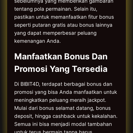
sebelumnya yang memberikan gambaran
tentang pola permainan. Selain itu,
pastikan untuk memanfaatkan fitur bonus
seperti putaran gratis atau bonus lainnya
yang dapat memperbesar peluang
kemenangan Anda.
Manfaatkan Bonus Dan
Promosi Yang Tersedia
Di BIBIT4D, terdapat berbagai bonus dan
promosi yang bisa Anda manfaatkan untuk
meningkatkan peluang meraih jackpot.
Mulai dari bonus selamat datang, bonus
deposit, hingga cashback untuk kekalahan.
Semua ini bisa menjadi modal tambahan
untuk terus bermain tanpa harus