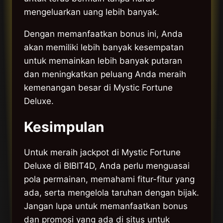
mengeluarkan uang lebih banyak.
Dengan memanfaatkan bonus ini, Anda
akan memiliki lebih banyak kesempatan
untuk memainkan lebih banyak putaran
dan meningkatkan peluang Anda meraih
kemenangan besar di Mystic Fortune
Deluxe.
Kesimpulan
Untuk meraih jackpot di Mystic Fortune
Deluxe di BIBIT4D, Anda perlu menguasai
pola permainan, memahami fitur-fitur yang
ada, serta mengelola taruhan dengan bijak.
Jangan lupa untuk memanfaatkan bonus
dan promosi yang ada di situs untuk