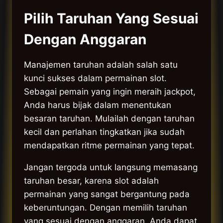
Pilih Taruhan Yang Sesuai
Dengan Anggaran
Manajemen taruhan adalah salah satu
kunci sukses dalam permainan slot.
Sebagai pemain yang ingin meraih jackpot,
Anda harus bijak dalam menentukan
besaran taruhan. Mulailah dengan taruhan
kecil dan perlahan tingkatkan jika sudah
mendapatkan ritme permainan yang tepat.
Jangan tergoda untuk langsung memasang
taruhan besar, karena slot adalah
permainan yang sangat bergantung pada
keberuntungan. Dengan memilih taruhan
yang sesuai dengan anggaran, Anda dapat