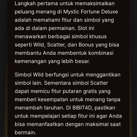
Langkah pertama untuk memaksimalkan
peluang menang di Mystic Fortune Deluxe
adalah memahami fitur dan simbol yang
ada di dalam permainan. Slot ini
menawarkan berbagai simbol khusus
seperti Wild, Scatter, dan Bonus yang bisa
membantu Anda membentuk kombinasi
kemenangan yang lebih besar.
Simbol Wild berfungsi untuk menggantikan
simbol lain. Sementara simbol Scatter
dapat memicu fitur putaran gratis yang
memberi kesempatan untuk menang tanpa
menambah taruhan. Di BIBIT4D, pastikan
untuk mempelajari setiap fitur ini agar Anda
bisa memanfaatkan dengan maksimal saat
bermain.