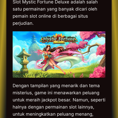
Slot Mystic Fortune Deluxe adalah salah
satu permainan yang banyak dicari oleh
pemain slot online di berbagai situs
perjudian.
Dengan tampilan yang menarik dan tema
misterius, game ini menawarkan peluang
untuk meraih jackpot besar. Namun, seperti
halnya dengan permainan slot lainnya,
untuk meningkatkan peluang menang,