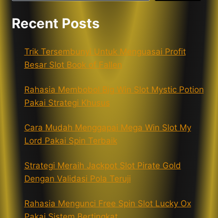
Recent Posts
Trik Tersembunyi Untuk Menguasai Profit
Besar Slot Book of Fallen
Rahasia Membobol Big Win Slot Mystic Potion
Pakai Strategi Khusus
Cara Mudah Menggapai Mega Win Slot My
Lord Pakai Spin Terbaik
Strategi Meraih Jackpot Slot Pirate Gold
Dengan Validasi Pola Teruji
Rahasia Mengunci Free Spin Slot Lucky Ox
Pakai Sistem Bertingkat