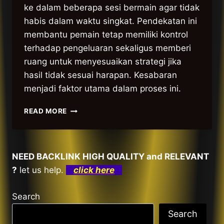
ke dalam beberapa sesi bermain agar tidak
habis dalam waktu singkat. Pendekatan ini
membantu pemain tetap memiliki kontrol
terhadap pengeluaran sekaligus memberi
ruang untuk menyesuaikan strategi jika
hasil tidak sesuai harapan. Kesabaran
menjadi faktor utama dalam proses ini.
STRATEGI
READ MORE
BERMAIN
SLOT
SWEET
BONANZA
NEED BACKLINK HIGH QUALITY and RELEVANT
XMAS
?
let us help.
click here
TANPA
DEPOSIT
BESAR
Search
Search