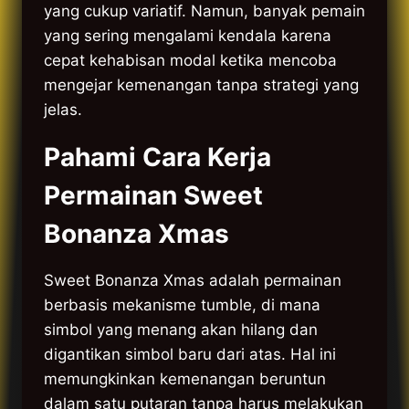
yang cukup variatif. Namun, banyak pemain
yang sering mengalami kendala karena
cepat kehabisan modal ketika mencoba
mengejar kemenangan tanpa strategi yang
jelas.
Pahami Cara Kerja
Permainan Sweet
Bonanza Xmas
Sweet Bonanza Xmas adalah permainan
berbasis mekanisme tumble, di mana
simbol yang menang akan hilang dan
digantikan simbol baru dari atas. Hal ini
memungkinkan kemenangan beruntun
dalam satu putaran tanpa harus melakukan