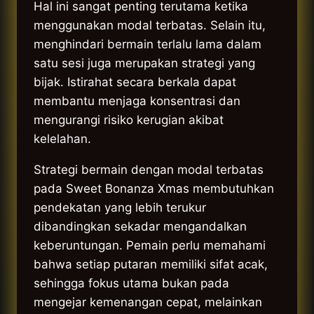
Hal ini sangat penting terutama ketika
menggunakan modal terbatas. Selain itu,
menghindari bermain terlalu lama dalam
satu sesi juga merupakan strategi yang
bijak. Istirahat secara berkala dapat
membantu menjaga konsentrasi dan
mengurangi risiko kerugian akibat
kelelahan.
Strategi bermain dengan modal terbatas
pada Sweet Bonanza Xmas membutuhkan
pendekatan yang lebih terukur
dibandingkan sekadar mengandalkan
keberuntungan. Pemain perlu memahami
bahwa setiap putaran memiliki sifat acak,
sehingga fokus utama bukan pada
mengejar kemenangan cepat, melainkan