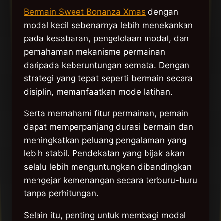
Bermain Sweet Bonanza Xmas
dengan
modal kecil sebenarnya lebih menekankan
pada kesabaran, pengelolaan modal, dan
pemahaman mekanisme permainan
daripada keberuntungan semata. Dengan
strategi yang tepat seperti bermain secara
disiplin, memanfaatkan mode latihan.
Serta memahami fitur permainan, pemain
dapat memperpanjang durasi bermain dan
meningkatkan peluang pengalaman yang
lebih stabil. Pendekatan yang bijak akan
selalu lebih menguntungkan dibandingkan
mengejar kemenangan secara terburu-buru
tanpa perhitungan.
Selain itu, penting untuk membagi modal