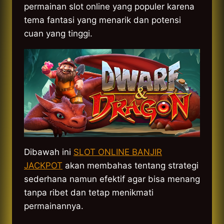
permainan slot online yang populer karena
tema fantasi yang menarik dan potensi
cuan yang tinggi.
Dibawah ini
SLOT ONLINE BANJIR
JACKPOT
akan membahas tentang strategi
sederhana namun efektif agar bisa menang
tanpa ribet dan tetap menikmati
permainannya.