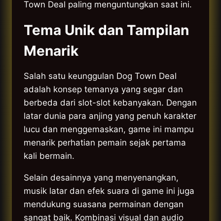
Town Deal paling menguntungkan saat ini.
Tema Unik dan Tampilan
Menarik
Salah satu keunggulan Dog Town Deal
adalah konsep temanya yang segar dan
berbeda dari slot-slot kebanyakan. Dengan
latar dunia para anjing yang penuh karakter
lucu dan menggemaskan, game ini mampu
menarik perhatian pemain sejak pertama
kali bermain.
Selain desainnya yang menyenangkan,
musik latar dan efek suara di game ini juga
mendukung suasana permainan dengan
sangat baik. Kombinasi visual dan audio