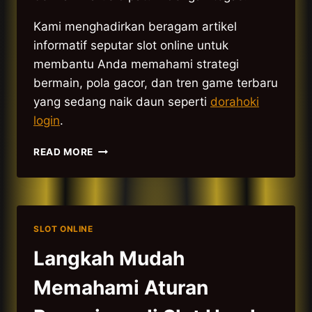
Kami menghadirkan beragam artikel
informatif seputar slot online untuk
membantu Anda memahami strategi
bermain, pola gacor, dan tren game terbaru
yang sedang naik daun seperti
dorahoki
login
.
CARA
READ MORE
MENANG
SLOT
DEVILICIOUS
DENGAN
POLA
SLOT ONLINE
TARUHAN
CERDAS
Langkah Mudah
Memahami Aturan