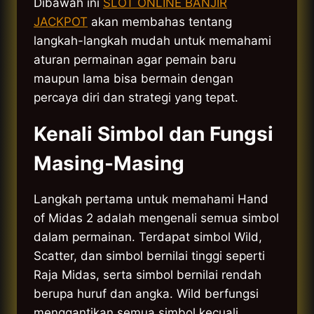
Dibawah ini
SLOT ONLINE BANJIR
JACKPOT
akan membahas tentang
langkah-langkah mudah untuk memahami
aturan permainan agar pemain baru
maupun lama bisa bermain dengan
percaya diri dan strategi yang tepat.
Kenali Simbol dan Fungsi
Masing-Masing
Langkah pertama untuk memahami Hand
of Midas 2 adalah mengenali semua simbol
dalam permainan. Terdapat simbol Wild,
Scatter, dan simbol bernilai tinggi seperti
Raja Midas, serta simbol bernilai rendah
berupa huruf dan angka. Wild berfungsi
menggantikan semua simbol kecuali