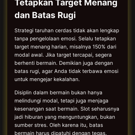
Tetapkan Target Menang
dan Batas Rugi
Strategi taruhan cerdas tidak akan lengkap
tanpa pengelolaan emosi. Selalu tetapkan
target menang harian, misalnya 150% dari
modal awal. Jika target tercapai, segera
berhenti bermain. Demikian juga dengan
batas rugi, agar Anda tidak terbawa emosi
untuk mengejar kekalahan.
Disiplin dalam bermain bukan hanya
melindungi modal, tetapi juga menjaga
kesenangan saat bermain. Slot seharusnya
jadi hiburan yang menguntungkan, bukan
sumber stres. Oleh karena itu, batas
bermain harus dipatuhi dengan tegas.