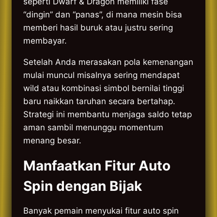
seperti Dwarf & Dragon memiliki fase
“dingin” dan “panas”, di mana mesin bisa
memberi hasil buruk atau justru sering
membayar.
Setelah Anda merasakan pola kemenangan
mulai muncul misalnya sering mendapat
wild atau kombinasi simbol bernilai tinggi
baru naikkan taruhan secara bertahap.
Strategi ini membantu menjaga saldo tetap
aman sambil menunggu momentum
menang besar.
Manfaatkan Fitur Auto
Spin dengan Bijak
Banyak pemain menyukai fitur auto spin