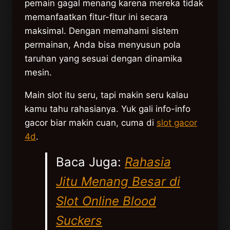
pemain gagal menang karena mereka tidak
memanfaatkan fitur-fitur ini secara
maksimal. Dengan memahami sistem
permainan, Anda bisa menyusun pola
taruhan yang sesuai dengan dinamika
mesin.
Main slot itu seru, tapi makin seru kalau
kamu tahu rahasianya. Yuk gali info-info
gacor biar makin cuan, cuma di
slot gacor
4d
.
Baca Juga:
Rahasia
Jitu Menang Besar di
Slot Online Blood
Suckers