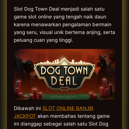
Slot Dog Town Deal menjadi salah satu
game slot online yang tengah naik daun
karena menawarkan pengalaman bermain
yang seru, visual unik bertema anjing, serta
peluang cuan yang tinggi.
Dibawah ini
SLOT ONLINE BANJIR
JACKPOT
akan membahas tentang game
ini dianggap sebagai salah satu Slot Dog