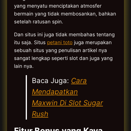
yang menyatu menciptakan atmosfer
bermain yang tidak membosankan, bahkan
setelah ratusan spin.
Dan situs ini juga tidak membahas tentang
itu saja. Situs
petani toto
juga merupakan
sebuah situs yang penulisan artikel nya
sangat lengkap seperti slot dan juga yang
lain nya.
Baca Juga:
Cara
Mendapatkan
Maxwin Di Slot Sugar
Rush
Fitur Bonus yang Kaya