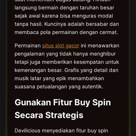
langsung bermain dengan taruhan besar
sejak awal karena bisa menguras modal
tanpa hasil. Kuncinya adalah bersabar dan
membaca pola permainan dengan cermat.
Permainan
situs slot gacor
ini menawarkan
pengalaman yang tidak hanya menghibur
tetapi juga memberikan kesempatan untuk
kemenangan besar. Grafis yang detail dan
musik latar yang epik menambahkan
suasana petualangan yang autentik.
Gunakan Fitur Buy Spin
Secara Strategis
Devilicious menyediakan fitur buy spin