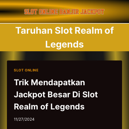
Skip
to
content
Taruhan Slot Realm of
Legends
SLOT ONLINE
Trik Mendapatkan
Jackpot Besar Di Slot
Realm of Legends
11/27/2024