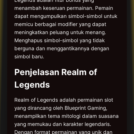
Legends adalah fitur bonus yang
menambah keseruan permainan. Pemain
dapat mengumpulkan simbol-simbol untuk
memicu berbagai modifier yang dapat
meningkatkan peluang untuk menang.
Menghapus simbol-simbol yang tidak
berguna dan menggantikannya dengan
simbol baru.
Penjelasan Realm of
Legends
Realm of Legends adalah permainan slot
yang dirancang oleh Blueprint Gaming,
menampilkan tema mitologi dalam suasana
yang memukau dan karakter legendaris.
Dengan format permainan yang unik dan