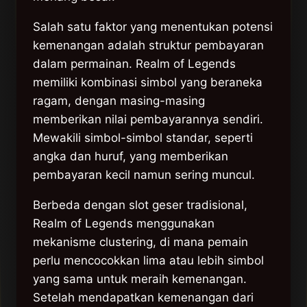
Salah satu faktor yang menentukan potensi
kemenangan adalah struktur pembayaran
dalam permainan. Realm of Legends
memiliki kombinasi simbol yang beraneka
ragam, dengan masing-masing
memberikan nilai pembayarannya sendiri.
Mewakili simbol-simbol standar, seperti
angka dan huruf, yang memberikan
pembayaran kecil namun sering muncul.
Berbeda dengan slot geser tradisional,
Realm of Legends menggunakan
mekanisme clustering, di mana pemain
perlu mencocokkan lima atau lebih simbol
yang sama untuk meraih kemenangan.
Setelah mendapatkan kemenangan dari