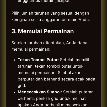
tinggi untuk meraih jackpot.
Pilih jumlah taruhan yang sesuai dengan
keinginan serta anggaran bermain Anda.
3. Memulai Permainan
Setelah taruhan ditentukan, Anda dapat
memulai permainan:
Tekan Tombol Putar:
Setelah memilih
taruhan, tekan tombol putar untuk
memulai permainan. Simbol akan
berputar dan berhenti secara acak pada
grid.
Mencocokkan Simbol:
Setelah putaran
berhenti, periksa grid untuk melihat
apakah Anda berhasil mencocokkan