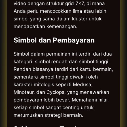
video dengan struktur grid 7×7, di mana
Anda perlu mencocokkan lima atau lebih
simbol yang sama dalam kluster untuk
mendapatkan kemenangan.
Simbol dan Pembayaran
Simbol dalam permainan ini terdiri dari dua
kategori: simbol rendah dan simbol tinggi.
Rendah biasanya terdiri dari kartu bermain,
sementara simbol tinggi diwakili oleh
karakter mitologis seperti Medusa,
Minotaur, dan Cyclops, yang menawarkan
pembayaran lebih besar. Memahami nilai
setiap simbol sangat penting untuk
merumuskan strategi bermain.