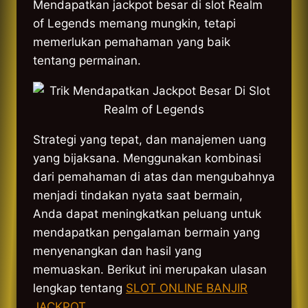
​Mendapatkan jackpot besar di slot Realm
of Legends memang mungkin, tetapi
memerlukan pemahaman yang baik
tentang permainan.
Strategi yang tepat, dan manajemen uang
yang bijaksana.​ Menggunakan kombinasi
dari pemahaman di atas dan mengubahnya
menjadi tindakan nyata saat bermain,
Anda dapat meningkatkan peluang untuk
mendapatkan pengalaman bermain yang
menyenangkan dan hasil yang
memuaskan. Berikut ini merupakan ulasan
lengkap tentang
SLOT ONLINE BANJIR
JACKPOT
.