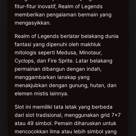
fitur-fitur inovatif, Realm of Legends
memberikan pengalaman bermain yang
mengasyikkan.
Realm of Legends berlatar belakang dunia
fantasi yang dipenuhi oleh makhluk
mitologis seperti Medusa, Minotaur,
Cyclops, dan Fire Sprite. Latar belakang
permainan dibangun dengan indah,
menggambarkan lanskap yang
menakjubkan dengan gunung, hutan, dan
elemen mistis lainnya.
Slot ini memiliki tata letak yang berbeda
dari slot tradisional, menggunakan grid 7×7
atau 49 simbol. Pemain diharuskan untuk
mencocokkan lima atau lebih simbol yang