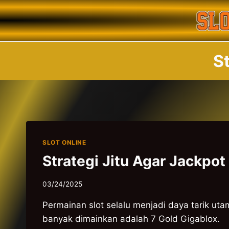
Skip
to
content
S
SLOT ONLINE
Strategi Jitu Agar Jackpot
03/24/2025
Permainan slot selalu menjadi daya tarik uta
banyak dimainkan adalah 7 Gold Gigablox.