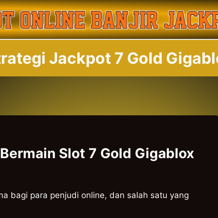
trategi Jackpot 7 Gold Gigabl
 Bermain Slot 7 Gold Gigablox
ma bagi para penjudi online, dan salah satu yang