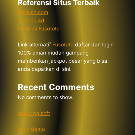
Referensi Situs Terbaik
linkfuso.com
data hk 4d
Prediksi Fusototo
Link alternatif
Fusototo
daftar dan login
100% aman mudah gampang
memberikan jackpot besar yang bisa
anda dapatkan di sini.
Recent Comments
No comments to show.
demo pg soft
akun demo