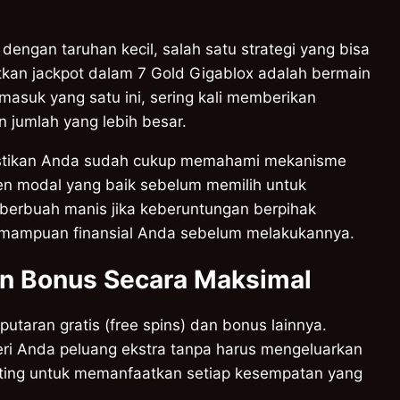
engan taruhan kecil, salah satu strategi yang bisa
an jackpot dalam 7 Gold Gigablox adalah bermain
masuk yang satu ini, sering kali memberikan
n jumlah yang lebih besar.
Pastikan Anda sudah cukup memahami mekanisme
n modal yang baik sebelum memilih untuk
a berbuah manis jika keberuntungan berpihak
emampuan finansial Anda sebelum melakukannya.
an Bonus Secara Maksimal
taran gratis (free spins) dan bonus lainnya.
eri Anda peluang ekstra tanpa harus mengeluarkan
nting untuk memanfaatkan setiap kesempatan yang