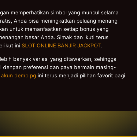
dengan memperhatikan simbol yang muncul selama
ratis, Anda bisa meningkatkan peluang menang
ikan untuk memanfaatkan setiap bonus yang
emenangan besar Anda. Simak dan ikuti terus
rikut ini
SLOT ONLINE BANJIR JACKPOT
.
lebih banyak variasi yang ditawarkan, sehingga
i dengan preferensi dan gaya bermain masing-
n
akun demo pg
ini terus menjadi pilihan favorit bagi