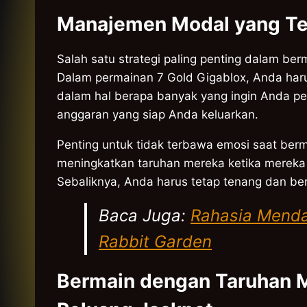
Manajemen Modal yang Te
Salah satu strategi paling penting dalam be
Dalam permainan 7 Gold Gigablox, Anda harus
dalam hal berapa banyak yang ingin Anda pe
anggaran yang siap Anda keluarkan.
Penting untuk tidak terbawa emosi saat ber
meningkatkan taruhan mereka ketika mereka 
Sebaliknya, Anda harus tetap tenang dan be
Baca Juga:
Rahasia Menda
Rabbit Garden
Bermain dengan Taruhan 