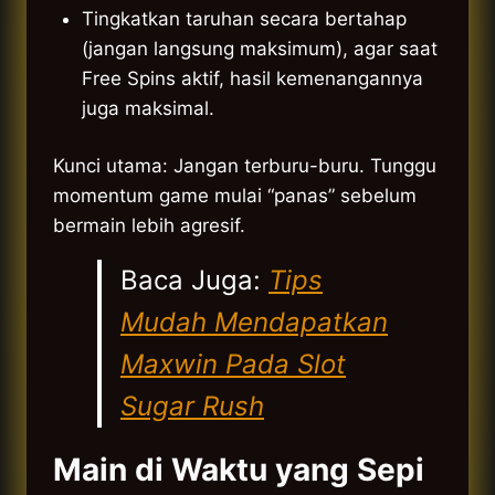
Tingkatkan taruhan secara bertahap
(jangan langsung maksimum), agar saat
Free Spins aktif, hasil kemenangannya
juga maksimal.
Kunci utama: Jangan terburu-buru. Tunggu
momentum game mulai “panas” sebelum
bermain lebih agresif.
Baca Juga:
Tips
Mudah Mendapatkan
Maxwin Pada Slot
Sugar Rush
Main di Waktu yang Sepi