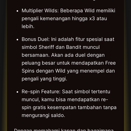
Multiplier Wilds: Beberapa Wild memiliki
pengali kemenangan hingga x3 atau
lebih.
Bonus Duel: Ini adalah fitur spesial saat
simbol Sheriff dan Bandit muncul
bersamaan. Akan ada duel dengan
peluang besar untuk mendapatkan Free
Spins dengan Wild yang menempel dan
pengali yang tinggi.
Re-spin Feature: Saat simbol tertentu
muncul, kamu bisa mendapatkan re-
spin gratis kesempatan tambahan tanpa
mengurangi saldo.
Dengan memahami kapan dan bagaimana