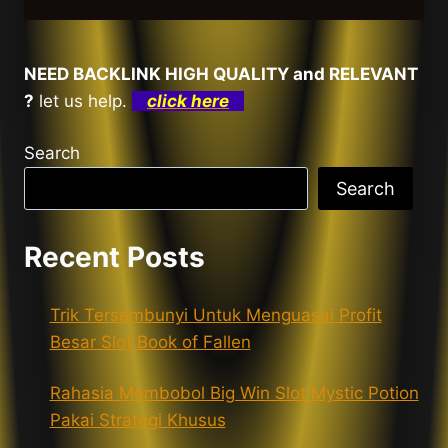
MENANG
BESAR
DI
NEED BACKLINK HIGH QUALITY and RELEVANT
SLOT
?
let us help.
click here
WILD
BULLETS
Search
Search
Recent Posts
Trik Tersembunyi Untuk Menguasai Profit
Besar Slot Book of Fallen
Rahasia Membobol Big Win Slot Mystic Potion
Pakai Strategi Khusus