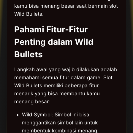
kamu bisa menang besar saat bermain slot
Wild Bullets.
Pahami Fitur-Fitur
Penting dalam Wild
Bullets
Langkah awal yang wajib dilakukan adalah
memahami semua fitur dalam game. Slot
Wild Bullets memiliki beberapa fitur
menarik yang bisa membantu kamu
menang besar:
Wild Symbol: Simbol ini bisa
menggantikan simbol lain untuk
membentuk kombinasi menang.