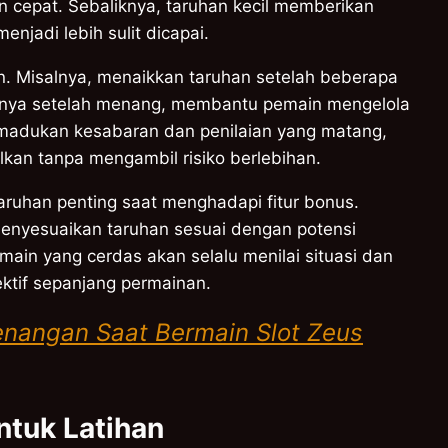
n cepat. Sebaliknya, taruhan kecil memberikan
jadi lebih sulit dicapai.
han. Misalnya, menaikkan taruhan setelah beberapa
nya setelah menang, membantu pemain mengelola
emadukan kesabaran dan penilaian yang matang,
kan tanpa mengambil risiko berlebihan.
 taruhan penting saat menghadapi fitur bonus.
 menyesuaikan taruhan sesuai dengan potensi
in yang cerdas akan selalu menilai situasi dan
ektif sepanjang permainan.
enangan Saat Bermain Slot Zeus
tuk Latihan