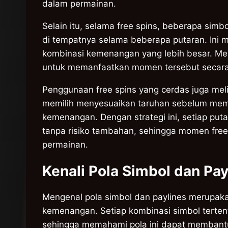
dalam permainan.
Selain itu, selama free spins, beberapa simb
di tempatnya selama beberapa putaran. Ini
kombinasi kemenangan yang lebih besar. Men
untuk memanfaatkan momen tersebut secara
Penggunaan free spins yang cerdas juga mel
memilih menyesuaikan taruhan sebelum memi
kemenangan. Dengan strategi ini, setiap puta
tanpa risiko tambahan, sehingga momen free 
permainan.
Kenali Pola Simbol dan Pay
Mengenal pola simbol dan paylines merupaka
kemenangan. Setiap kombinasi simbol terte
sehingga memahami pola ini dapat membantu