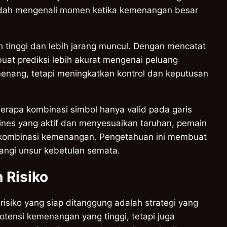
udah mengenali momen ketika kemenangan besar
bih tinggi dan lebih jarang muncul. Dengan mencatat
at prediksi lebih akurat mengenai peluang
menang, tetapi meningkatkan kontrol dan keputusan
erapa kombinasi simbol hanya valid pada garis
ines yang aktif dan menyesuaikan taruhan, pemain
 kombinasi kemenangan. Pengetahuan ini membuat
angi unsur kebetulan semata.
 Risiko
isiko yang siap ditanggung adalah strategi yang
ensi kemenangan yang tinggi, tetapi juga