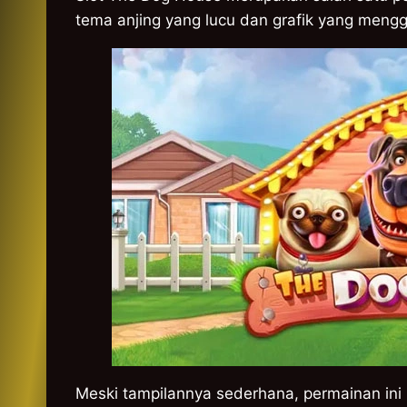
tema anjing yang lucu dan grafik yang men
Meski tampilannya sederhana, permainan ini