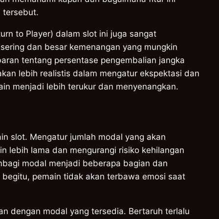
tersebut.
urn to Player) dalam slot ini juga sangat
 sering dan besar kemenangan yang mungkin
aran tentang persentase pengembalian jangka
kan lebih realistis dalam mengatur ekspektasi dan
ain menjadi lebih terukur dan menyenangkan.
n slot. Mengatur jumlah modal yang akan
 lebih lama dan mengurangi risiko kehilangan
embagi modal menjadi beberapa bagian dan
 begitu, pemain tidak akan terbawa emosi saat
an dengan modal yang tersedia. Bertaruh terlalu