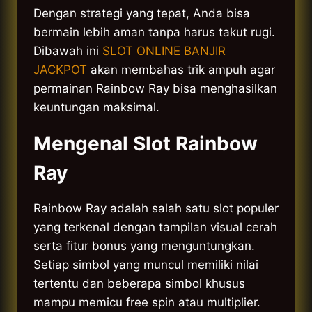
Dengan strategi yang tepat, Anda bisa
bermain lebih aman tanpa harus takut rugi.
Dibawah ini
SLOT ONLINE BANJIR
JACKPOT
akan membahas trik ampuh agar
permainan Rainbow Ray bisa menghasilkan
keuntungan maksimal.
Mengenal Slot Rainbow
Ray
Rainbow Ray adalah salah satu slot populer
yang terkenal dengan tampilan visual cerah
serta fitur bonus yang menguntungkan.
Setiap simbol yang muncul memiliki nilai
tertentu dan beberapa simbol khusus
mampu memicu free spin atau multiplier.