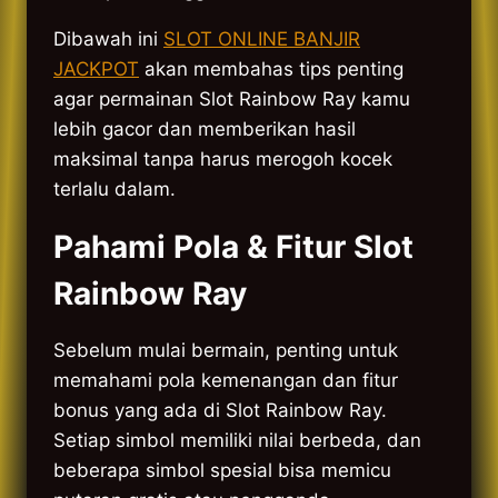
Dibawah ini
SLOT ONLINE BANJIR
JACKPOT
akan membahas tips penting
agar permainan Slot Rainbow Ray kamu
lebih gacor dan memberikan hasil
maksimal tanpa harus merogoh kocek
terlalu dalam.
Pahami Pola & Fitur Slot
Rainbow Ray
Sebelum mulai bermain, penting untuk
memahami pola kemenangan dan fitur
bonus yang ada di Slot Rainbow Ray.
Setiap simbol memiliki nilai berbeda, dan
beberapa simbol spesial bisa memicu