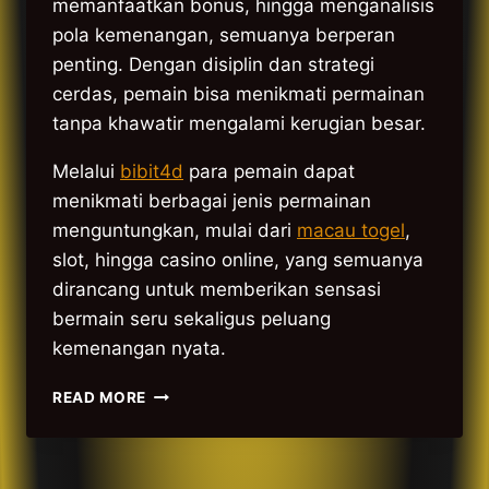
memanfaatkan bonus, hingga menganalisis
pola kemenangan, semuanya berperan
penting. Dengan disiplin dan strategi
cerdas, pemain bisa menikmati permainan
tanpa khawatir mengalami kerugian besar.
Melalui
bibit4d
para pemain dapat
menikmati berbagai jenis permainan
menguntungkan, mulai dari
macau togel
,
slot, hingga casino online, yang semuanya
dirancang untuk memberikan sensasi
bermain seru sekaligus peluang
kemenangan nyata.
TRIK
READ MORE
AMPUH
MAIN
SLOT
GACOR