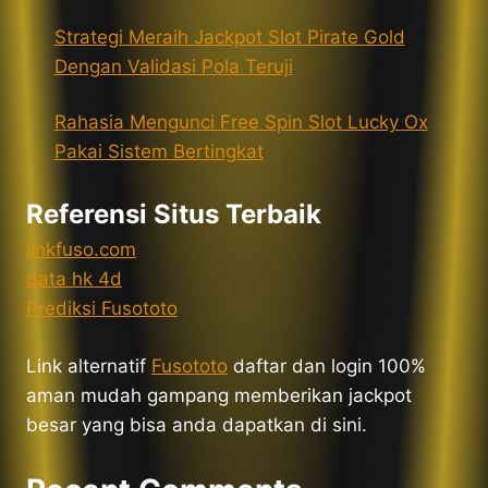
Strategi Meraih Jackpot Slot Pirate Gold
Dengan Validasi Pola Teruji
Rahasia Mengunci Free Spin Slot Lucky Ox
Pakai Sistem Bertingkat
Referensi Situs Terbaik
linkfuso.com
data hk 4d
Prediksi Fusototo
Link alternatif
Fusototo
daftar dan login 100%
aman mudah gampang memberikan jackpot
besar yang bisa anda dapatkan di sini.