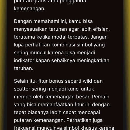
putaran gratis atau pengganda
kemenangan.
Dengan memahami ini, kamu bisa
menyesuaikan taruhan agar lebih efisien,
terutama ketika modal terbatas. Jangan
lupa perhatikan kombinasi simbol yang
sering muncul karena bisa menjadi
indikator kapan sebaiknya meningkatkan
taruhan.
Selain itu, fitur bonus seperti wild dan
scatter sering menjadi kunci untuk
memperoleh kemenangan besar. Pemain
yang bisa memanfaatkan fitur ini dengan
tepat biasanya lebih cepat mencapai
putaran kemenangan. Perhatikan juga
frekuensi munculnya simbol khusus karena