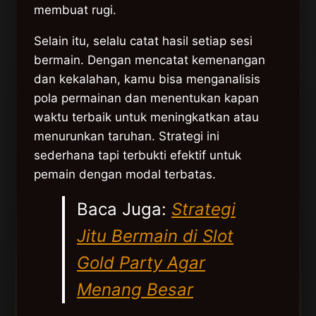
membuat rugi.
Selain itu, selalu catat hasil setiap sesi
bermain. Dengan mencatat kemenangan
dan kekalahan, kamu bisa menganalisis
pola permainan dan menentukan kapan
waktu terbaik untuk meningkatkan atau
menurunkan taruhan. Strategi ini
sederhana tapi terbukti efektif untuk
pemain dengan modal terbatas.
Baca Juga:
Strategi
Jitu Bermain di Slot
Gold Party Agar
Menang Besar