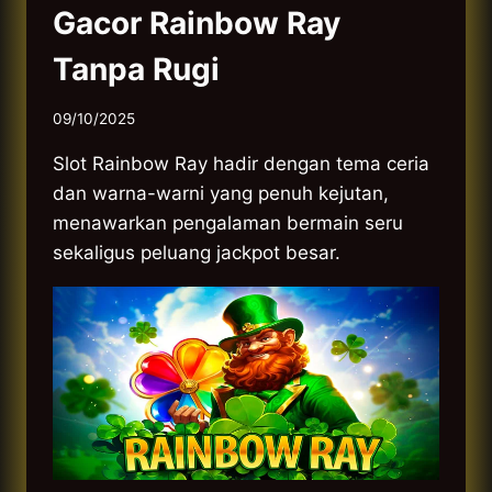
Gacor Rainbow Ray
Tanpa Rugi
09/10/2025
Slot Rainbow Ray hadir dengan tema ceria
dan warna-warni yang penuh kejutan,
menawarkan pengalaman bermain seru
sekaligus peluang jackpot besar.