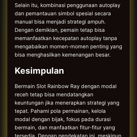
Selain itu, kombinasi penggunaan autoplay
dan pemantauan simbol spesial secara
manual bisa menjadi strategi ampuh.
Dengan demikian, pemain tetap bisa
memanfaatkan kecepatan autoplay tanpa
mengabaikan momen-momen penting yang
bisa menghasilkan kemenangan besar.
Kesimpulan
Bermain Slot Rainbow Ray dengan modal
receh tetap bisa mendatangkan
keuntungan jika menerapkan strategi yang
tepat. Pahami pola permainan, kelola
modal dengan bijak, fokus pada durasi
bermain, dan manfaatkan fitur-fitur yang
tersedia. Dengan pendekatan ini, meskipun