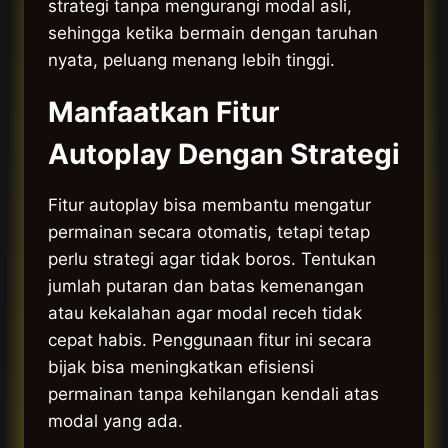
strategi tanpa mengurangi modal asli,
sehingga ketika bermain dengan taruhan
nyata, peluang menang lebih tinggi.
Manfaatkan Fitur
Autoplay Dengan Strategi
Fitur autoplay bisa membantu mengatur
permainan secara otomatis, tetapi tetap
perlu strategi agar tidak boros. Tentukan
jumlah putaran dan batas kemenangan
atau kekalahan agar modal receh tidak
cepat habis. Penggunaan fitur ini secara
bijak bisa meningkatkan efisiensi
permainan tanpa kehilangan kendali atas
modal yang ada.