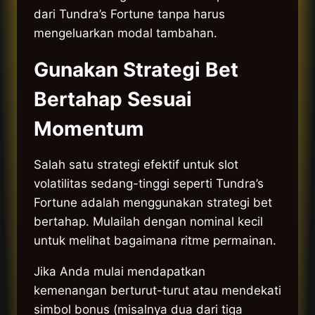
dari Tundra’s Fortune tanpa harus
mengeluarkan modal tambahan.
Gunakan Strategi Bet
Bertahap Sesuai
Momentum
Salah satu strategi efektif untuk slot
volatilitas sedang-tinggi seperti Tundra’s
Fortune adalah menggunakan strategi bet
bertahap. Mulailah dengan nominal kecil
untuk melihat bagaimana ritme permainan.
Jika Anda mulai mendapatkan
kemenangan berturut-turut atau mendekati
simbol bonus (misalnya dua dari tiga