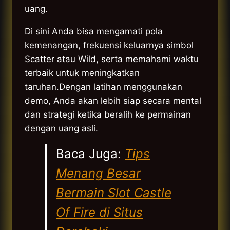
uang.
Di sini Anda bisa mengamati pola
kemenangan, frekuensi keluarnya simbol
Scatter atau Wild, serta memahami waktu
terbaik untuk meningkatkan
taruhan.Dengan latihan menggunakan
demo, Anda akan lebih siap secara mental
dan strategi ketika beralih ke permainan
dengan uang asli.
Baca Juga:
Tips
Menang Besar
Bermain Slot Castle
Of Fire di Situs