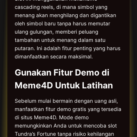
cascading reels, di mana simbol yang
menang akan menghilang dan digantikan
oleh simbol baru tanpa harus memutar
ulang gulungan, memberi peluang
tambahan untuk menang dalam satu
putaran. Ini adalah fitur penting yang harus
dimanfaatkan secara maksimal.
Gunakan Fitur Demo di
Meme4D Untuk Latihan
Sebelum mulai bermain dengan uang asli,
manfaatkan fitur demo gratis yang tersedia
di situs Meme4D. Mode demo
memungkinkan Anda untuk mencoba slot
Tundra’s Fortune tanpa risiko kehilangan