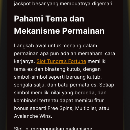
jackpot besar yang membuatnya digemari.
Pahami Tema dan
Mekanisme Permainan
Langkah awal untuk menang dalam
permainan apa pun adalah memahami cara
kerjanya.
Slot Tundra’s Fortune
memiliki
tema es dan binatang kutub, dengan
simbol-simbol seperti beruang kutub,
serigala salju, dan batu permata es. Setiap
simbol memiliki nilai yang berbeda, dan
kombinasi tertentu dapat memicu fitur
bonus seperti Free Spins, Multiplier, atau
Avalanche Wins.
Slot ini menggunakan mekanisme