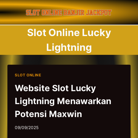
Skip
to
content
Slot Online Lucky
Lightning
SLOT ONLINE
Website Slot Lucky
Lightning Menawarkan
Potensi Maxwin
09/09/2025