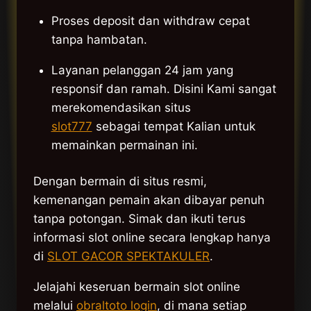
Proses deposit dan withdraw cepat
tanpa hambatan.
Layanan pelanggan 24 jam yang
responsif dan ramah. Disini Kami sangat
merekomendasikan situs
slot777
sebagai tempat Kalian untuk
memainkan permainan ini.
Dengan bermain di situs resmi,
kemenangan pemain akan dibayar penuh
tanpa potongan. Simak dan ikuti terus
informasi slot online secara lengkap hanya
di
SLOT GACOR SPEKTAKULER
.
Jelajahi keseruan bermain slot online
melalui
obraltoto login
, di mana setiap