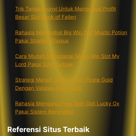
Trik Tersembunyi Untuk Menguasai Profit
Besar Slot Book of Fallen
Rahasia Membobol Big Win Slot Mystic Potion
Pakai Strategi Khusus
Cara Mudah Menggapai Mega Win Slot My
Lord Pakai Spin Terbaik
Strategi Meraih Jackpot Slot Pirate Gold
Dengan Validasi Pola Teruji
Rahasia Mengunci Free Spin Slot Lucky Ox
Pakai Sistem Bertingkat
Referensi Situs Terbaik