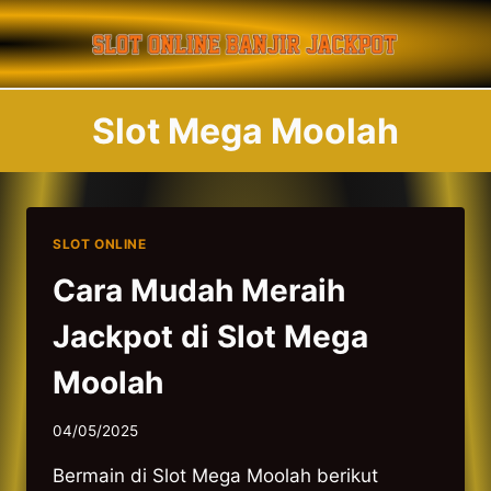
Skip
to
content
Slot Mega Moolah
SLOT ONLINE
Cara Mudah Meraih
Jackpot di Slot Mega
Moolah
04/05/2025
Bermain di Slot Mega Moolah berikut