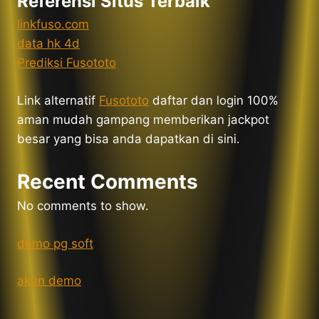
Referensi Situs Terbaik
linkfuso.com
data hk 4d
Prediksi Fusototo
Link alternatif
Fusototo
daftar dan login 100%
aman mudah gampang memberikan jackpot
besar yang bisa anda dapatkan di sini.
Recent Comments
No comments to show.
demo pg soft
akun demo