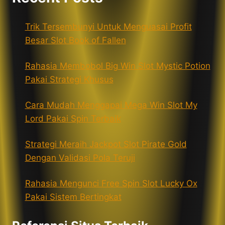
Trik Tersembunyi Untuk Menguasai Profit
Besar Slot Book of Fallen
Rahasia Membobol Big Win Slot Mystic Potion
Pakai Strategi Khusus
Cara Mudah Menggapai Mega Win Slot My
Lord Pakai Spin Terbaik
Strategi Meraih Jackpot Slot Pirate Gold
Dengan Validasi Pola Teruji
Rahasia Mengunci Free Spin Slot Lucky Ox
Pakai Sistem Bertingkat