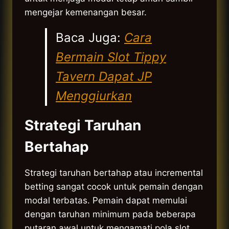
mengejar kemenangan besar.
Baca Juga:
Cara
Bermain Slot Tippy
Tavern Dapat JP
Menggiurkan
Strategi Taruhan
Bertahap
Strategi taruhan bertahap atau incremental
betting sangat cocok untuk pemain dengan
modal terbatas. Pemain dapat memulai
dengan taruhan minimum pada beberapa
putaran awal untuk mengamati pola slot.