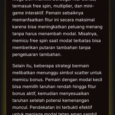
termasuk free spin, multiplier, dan mini-
game interaktif. Pemain sebaiknya
memanfaatkan fitur ini secara maksimal
karena bisa meningkatkan peluang menang
tanpa harus menambah modal. Misalnya,
memicu free spin saat modal terbatas bisa
memberikan putaran tambahan tanpa
pengeluaran tambahan.
Selain itu, beberapa strategi bermain
melibatkan menunggu simbol scatter untuk
memicu bonus. Pemain dengan modal kecil
bisa memilih taruhan rendah hingga fitur
bonus aktif, kemudian menyesuaikan
taruhan setelah potensi kemenangan
muncul. Pendekatan ini terbukti efektif
untuk menjaga modal tetap aman sambil