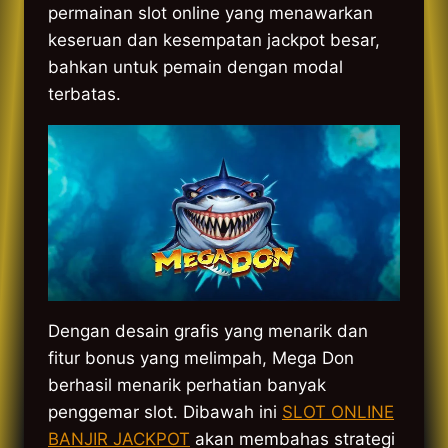
permainan slot online yang menawarkan
keseruan dan kesempatan jackpot besar,
bahkan untuk pemain dengan modal
terbatas.
Dengan desain grafis yang menarik dan
fitur bonus yang melimpah, Mega Don
berhasil menarik perhatian banyak
penggemar slot. Dibawah ini
SLOT ONLINE
BANJIR JACKPOT
akan membahas strategi