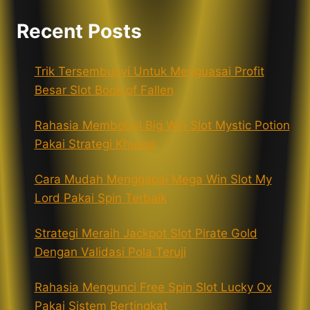
Recent Posts
Trik Tersembunyi Untuk Menguasai Profit
Besar Slot Book of Fallen
Rahasia Membobol Big Win Slot Mystic Potion
Pakai Strategi Khusus
Cara Mudah Menggapai Mega Win Slot My
Lord Pakai Spin Terbaik
Strategi Meraih Jackpot Slot Pirate Gold
Dengan Validasi Pola Teruji
Rahasia Mengunci Free Spin Slot Lucky Ox
Pakai Sistem Bertingkat