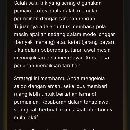
Salah satu trik yang sering digunakan
pemain profesional adalah memulai
permainan dengan taruhan rendah.
Tujuannya adalah untuk membaca pola
mesin apakah sedang dalam mode longgar
(banyak menang) atau ketat (jarang bayar).
Jika dalam beberapa putaran awal mesin
menunjukkan pola membayar, Anda bisa
perlahan menaikkan taruhan.
Strategi ini membantu Anda mengelola
saldo dengan aman, sekaligus memberi
ruang lebih untuk bertahan lama di
permainan. Kesabaran dalam tahap awal
sering kali berbuah manis saat fitur bonus
mulai aktif.