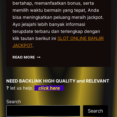
bertahap, memanfaatkan bonus, serta
memilih waktu bermain yang tepat, Anda
bisa meningkatkan peluang meraih jackpot.
Ayo jelajahi lebih banyak informasi
terupdate terbaru dan terlengkap dengan
klik tautan berikut ini
SLOT ONLINE BANJIR
JACKPOT
.
TRIK
READ MORE
MENANG
BESAR
BERMAIN
SLOT
NEED BACKLINK HIGH QUALITY and RELEVANT
LUCKY
?
let us help.
click here
JAGUAR
DI
SITUS
Search
MEME4D
Search