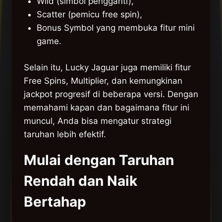
Wild (simbol pengganti),
Scatter (pemicu free spin),
Bonus Symbol yang membuka fitur mini
game.
Selain itu, Lucky Jaguar juga memiliki fitur
Free Spins, Multiplier, dan kemungkinan
jackpot progresif di beberapa versi. Dengan
memahami kapan dan bagaimana fitur ini
muncul, Anda bisa mengatur strategi
taruhan lebih efektif.
Mulai dengan Taruhan
Rendah dan Naik
Bertahap