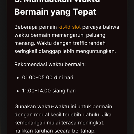
Bermain yang Tepat
Beberapa pemain
kit4d slot
percaya bahwa
waktu bermain memengaruhi peluang
menang. Waktu dengan traffic rendah
seringkali dianggap lebih menguntungkan.
Rekomendasi waktu bermain:
01.00–05.00 dini hari
11.00–14.00 siang hari
Gunakan waktu-waktu ini untuk bermain
dengan modal kecil terlebih dahulu. Jika
kemenangan mulai terasa meningkat,
naikkan taruhan secara bertahap.