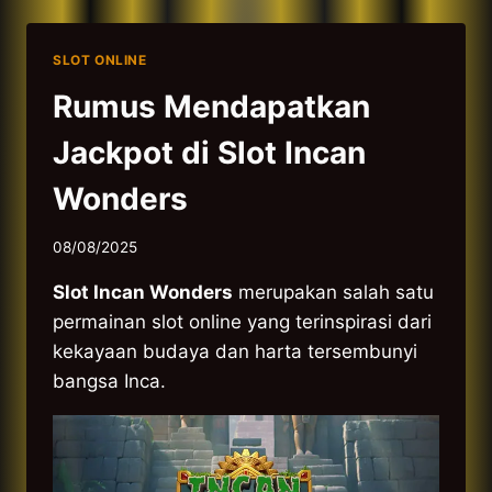
DI
SLOT
INCAN
SLOT ONLINE
WONDERS
DENGAN
Rumus Mendapatkan
10
PUTARAN
Jackpot di Slot Incan
Wonders
08/08/2025
Slot Incan Wonders
merupakan salah satu
permainan slot online yang terinspirasi dari
kekayaan budaya dan harta tersembunyi
bangsa Inca.