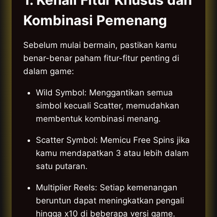
1.
Kenali Fitur Khusus dan
Kombinasi Pemenang
Sebelum mulai bermain, pastikan kamu
benar-benar paham fitur-fitur penting di
dalam game:
Wild Symbol: Menggantikan semua
simbol kecuali Scatter, memudahkan
membentuk kombinasi menang.
Scatter Symbol: Memicu Free Spins jika
kamu mendapatkan 3 atau lebih dalam
satu putaran.
Multiplier Reels: Setiap kemenangan
beruntun dapat meningkatkan pengali
hingga x10 di beberapa versi game.