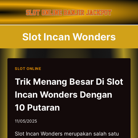
Skip
to
content
Slot Incan Wonders
SLOT ONLINE
Trik Menang Besar Di Slot
Incan Wonders Dengan
10 Putaran
11/05/2025
Slot Incan Wonders merupakan salah satu