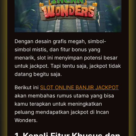
Dengan desain grafis megah, simbol-
simbol mistis, dan fitur bonus yang
menarik, slot ini menyimpan potensi besar
untuk jackpot. Tapi tentu saja, jackpot tidak
datang begitu saja.
Berikut ini
SLOT ONLINE BANJIR JACKPOT
akan membahas rumus utama yang bisa
kamu terapkan untuk meningkatkan
peluang mendapatkan jackpot di Incan
Wonders.