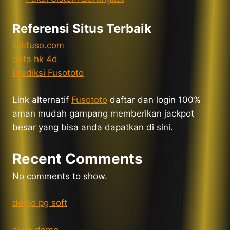
Referensi Situs Terbaik
linkfuso.com
data hk 4d
Prediksi Fusototo
Link alternatif
Fusototo
daftar dan login 100%
aman mudah gampang memberikan jackpot
besar yang bisa anda dapatkan di sini.
Recent Comments
No comments to show.
demo pg soft
akun demo