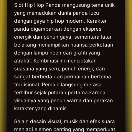
Slot Hip Hop Panda mengusung tema unik
yang memadukan dunia panda lucu
dengan gaya hip hop modern. Karakter
panda digambarkan dengan ekspresi
energik dan penuh gaya, sementara latar
belakang menampilkan nuansa perkotaan
dengan lampu neon dan grafiti yang
atraktif. Kombinasi ini menciptakan
suasana yang seru, penuh energi, dan
sangat berbeda dari permainan bertema
tradisional. Pemain langsung merasa
terhibur sejak putaran pertama karena
visualnya yang penuh warna dan gerakan
karakter yang dinamis.
Selain desain visual, musik dan efek suara
menjadi elemen penting yang memperkuat