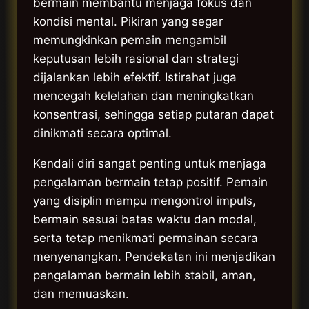
bermain membantu menjaga fokus dan
kondisi mental. Pikiran yang segar
memungkinkan pemain mengambil
keputusan lebih rasional dan strategi
dijalankan lebih efektif. Istirahat juga
mencegah kelelahan dan meningkatkan
konsentrasi, sehingga setiap putaran dapat
dinikmati secara optimal.
Kendali diri sangat penting untuk menjaga
pengalaman bermain tetap positif. Pemain
yang disiplin mampu mengontrol impuls,
bermain sesuai batas waktu dan modal,
serta tetap menikmati permainan secara
menyenangkan. Pendekatan ini menjadikan
pengalaman bermain lebih stabil, aman,
dan memuaskan.