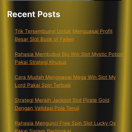
Recent Posts
Trik Tersembunyi Untuk Menguasai Profit
Besar Slot Book of Fallen
Rahasia Membobol Big Win Slot Mystic Potion
Pakai Strategi Khusus
Cara Mudah Menggapai Mega Win Slot My
Lord Pakai Spin Terbaik
Strategi Meraih Jackpot Slot Pirate Gold
Dengan Validasi Pola Teruji
Rahasia Mengunci Free Spin Slot Lucky Ox
Pakai Sistem Bertingkat