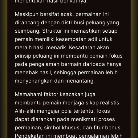
menentukan hasil berikutnya.
Meskipun bersifat acak, permainan ini
dirancang dengan distribusi peluang yang
seimbang. Struktur ini memastikan setiap
pemain memiliki kesempatan adil untuk
meraih hasil menarik. Kesadaran akan
prinsip peluang ini membantu pemain fokus
pada pengalaman bermain daripada hanya
menebak hasil, sehingga permainan lebih
menyenangkan dan menantang.
Memahami faktor keacakan juga
membantu pemain menjaga sikap realistis.
Alih-alih mengejar pola tertentu, fokus
dapat diarahkan pada menikmati proses
permainan, simbol khusus, dan fitur bonus.
Pendekatan ini membuat pengalaman lebih