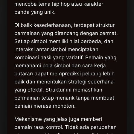
mencoba tema hip hop atau karakter
panda yang unik.
Di balik kesederhanaan, terdapat struktur
permainan yang dirancang dengan cermat.
Setiap simbol memiliki nilai berbeda, dan
interaksi antar simbol menciptakan
kombinasi hasil yang variatif. Pemain yang
memahami pola simbol dan cara kerja
putaran dapat memprediksi peluang lebih
baik dan menentukan strategi sederhana
yang efektif. Struktur ini memastikan
permainan tetap menarik tanpa membuat
pemain merasa monoton.
Mekanisme yang jelas juga memberi
pemain rasa kontrol. Tidak ada perubahan