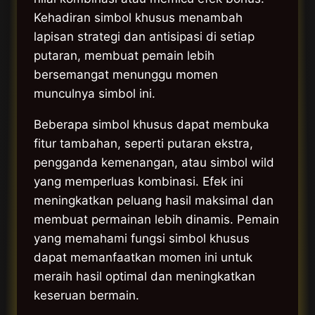
Kehadiran simbol khusus menambah
lapisan strategi dan antisipasi di setiap
putaran, membuat pemain lebih
bersemangat menunggu momen
munculnya simbol ini.
Beberapa simbol khusus dapat membuka
fitur tambahan, seperti putaran ekstra,
pengganda kemenangan, atau simbol wild
yang memperluas kombinasi. Efek ini
meningkatkan peluang hasil maksimal dan
membuat permainan lebih dinamis. Pemain
yang memahami fungsi simbol khusus
dapat memanfaatkan momen ini untuk
meraih hasil optimal dan meningkatkan
keseruan bermain.