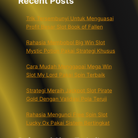
Recent Posts
Trik Tersembunyi Untuk Menguasai
Profit Besar Slot Book of Fallen
Rahasia Membobol Big Win Slot
Mystic Potion Pakai Strategi Khusus
Cara Mudah Menggapai Mega Win
Slot My Lord Pakai Spin Terbaik
Strategi Meraih Jackpot Slot Pirate
Gold Dengan Validasi Pola Teruji
Rahasia Mengunci Free Spin Slot
Lucky Ox Pakai Sistem Bertingkat