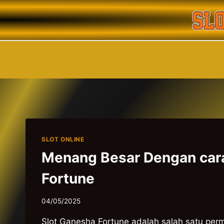
Skip
to
content
SLOT ONLINE
Menang Besar Dengan cara
Fortune
04/05/2025
Slot Ganesha Fortune adalah salah satu perm