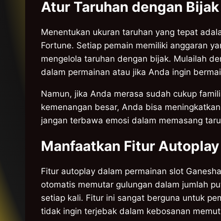
Atur Taruhan dengan Bijak
Menentukan ukuran taruhan yang tepat adal
Fortune. Setiap pemain memiliki anggaran y
mengelola taruhan dengan bijak. Mulailah de
dalam permainan atau jika Anda ingin bermain
Namun, jika Anda merasa sudah cukup famili
kemenangan besar, Anda bisa meningkatkan 
jangan terbawa emosi dalam memasang taruha
Manfaatkan Fitur Autoplay
Fitur autoplay dalam permainan slot Ganes
otomatis memutar gulungan dalam jumlah put
setiap kali. Fitur ini sangat berguna untuk p
tidak ingin terjebak dalam kebosanan memut