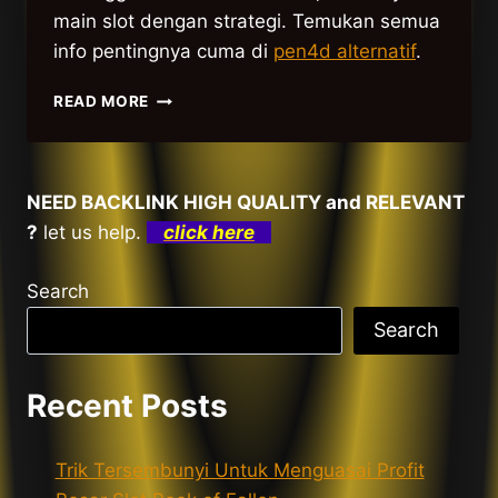
main slot dengan strategi. Temukan semua
info pentingnya cuma di
pen4d alternatif
.
TIPS
READ MORE
SUKSES
BERMAIN
SLOT
CRAZY
NEED BACKLINK HIGH QUALITY and RELEVANT
RICH
?
let us help.
click here
TIGERS
AGAR
CUAN
Search
MELIMPAH
Search
Recent Posts
Trik Tersembunyi Untuk Menguasai Profit