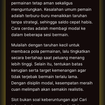
permainan tetap aman sekaligus
menguntungkan. Kesalahan umum pemain
adalah terburu-buru menaikkan taruhan
tanpa strategi, sehingga saldo cepat habis.
Cara cerdas adalah membagi modal ke
dalam beberapa sesi bermain.
Mulailah dengan taruhan kecil untuk
membaca pola permainan, lalu tingkatkan
secara bertahap saat peluang menang
lebih tinggi. Selain itu, tentukan batas
kerugian serta target kemenangan agar
tidak terjebak bermain terlalu lama.
Dengan disiplin modal, kesempatan meraih
cuan melimpah akan semakin realistis.
Slot bukan soal keberuntungan aja! Cari