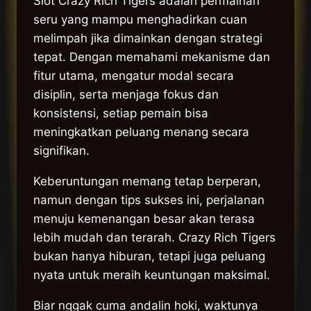
Slot Crazy Rich Tigers adalah permainan
seru yang mampu menghadirkan cuan
melimpah jika dimainkan dengan strategi
tepat. Dengan memahami mekanisme dan
fitur utama, mengatur modal secara
disiplin, serta menjaga fokus dan
konsistensi, setiap pemain bisa
meningkatkan peluang menang secara
signifikan.
Keberuntungan memang tetap berperan,
namun dengan tips sukses ini, perjalanan
menuju kemenangan besar akan terasa
lebih mudah dan terarah. Crazy Rich Tigers
bukan hanya hiburan, tetapi juga peluang
nyata untuk meraih keuntungan maksimal.
Biar nggak cuma andalin hoki, waktunya