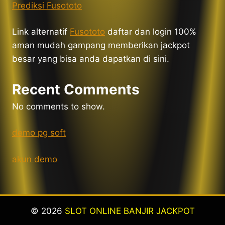
Prediksi Fusototo
Link alternatif
Fusototo
daftar dan login 100%
aman mudah gampang memberikan jackpot
besar yang bisa anda dapatkan di sini.
Recent Comments
No comments to show.
demo pg soft
akun demo
© 2026
SLOT ONLINE BANJIR JACKPOT