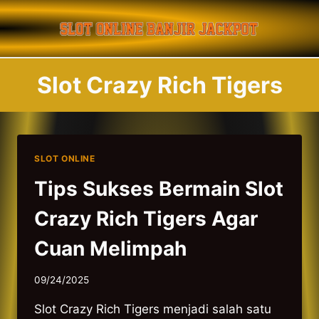
Skip
to
content
Slot Crazy Rich Tigers
SLOT ONLINE
Tips Sukses Bermain Slot
Crazy Rich Tigers Agar
Cuan Melimpah
09/24/2025
Slot Crazy Rich Tigers menjadi salah satu