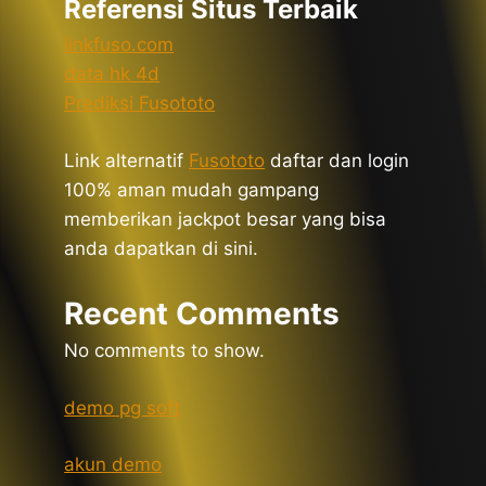
Referensi Situs Terbaik
linkfuso.com
data hk 4d
Prediksi Fusototo
Link alternatif
Fusototo
daftar dan login
100% aman mudah gampang
memberikan jackpot besar yang bisa
anda dapatkan di sini.
Recent Comments
No comments to show.
demo pg soft
akun demo