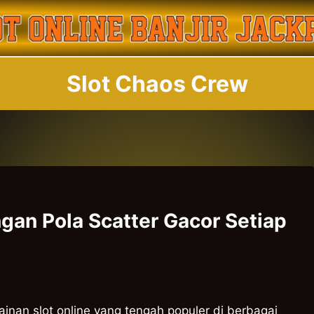
Slot Chaos Crew
gan Pola Scatter Gacor Setiap
nan slot online yang tengah populer di berbagai