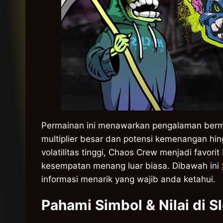
Permainan ini menawarkan pengalaman bermai
multiplier besar dan potensi kemenangan hing
volatilitas tinggi, Chaos Crew menjadi favor
kesempatan menang luar biasa. Dibawah ini
informasi menarik yang wajib anda ketahui.
Pahami Simbol & Nilai di 