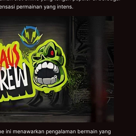
ensasi permainan yang intens.
me ini menawarkan pengalaman bermain yang