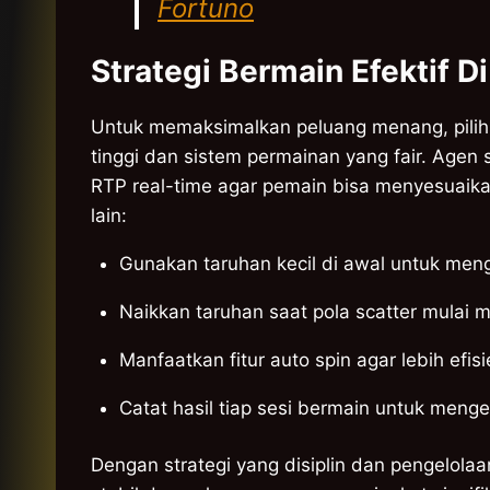
Fortuno
Strategi Bermain Efektif 
Untuk memaksimalkan peluang menang, pilih
tinggi dan sistem permainan yang fair. Agen
RTP real-time agar pemain bisa menyesuaikan
lain:
Gunakan taruhan kecil di awal untuk meng
Naikkan taruhan saat pola scatter mulai 
Manfaatkan fitur auto spin agar lebih e
Catat hasil tiap sesi bermain untuk meng
Dengan strategi yang disiplin dan pengelola