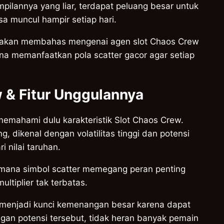
pilannya yang liar, terdapat peluang besar untuk
sa muncul hampir setiap hari.
akan membahas mengenai agen slot Chaos Crew
ana memanfaatkan pola scatter gacor agar setiap
 & Fitur Unggulannya
emahami dulu karakteristik Slot Chaos Crew.
dikenal dengan volatilitas tinggi dan potensi
i nilai taruhan.
i mana simbol scatter memegang peran penting
tiplier tak terbatas.
l menjadi kunci kemenangan besar karena dapat
gan potensi tersebut, tidak heran banyak pemain