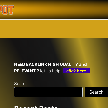
NEED BACKLINK HIGH QUALITY and
RELEVANT ?
let us help.
click here
Search
Search