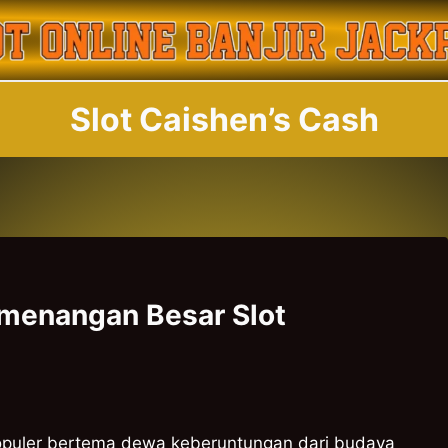
Slot Caishen’s Cash
menangan Besar Slot
populer bertema dewa keberuntungan dari budaya