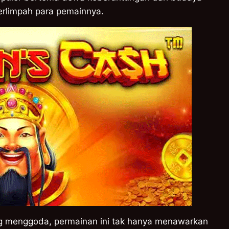
rlimpah para pemainnya.
 menggoda, permainan ini tak hanya menawarkan