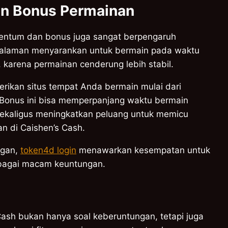
n Bonus Permainan
entum dan bonus juga sangat berpengaruh
ngalaman menyarankan untuk bermain pada waktu
i, karena permainan cenderung lebih stabil.
erikan situs tempat Anda bermain mulai dari
 Bonus ini bisa memperpanjang waktu bermain
ekaligus meningkatkan peluang untuk memicu
n di Caishen’s Cash.
ngan,
token4d login
menawarkan kesempatan untuk
rbagai macam keuntungan.
Cash bukan hanya soal keberuntungan, tetapi juga