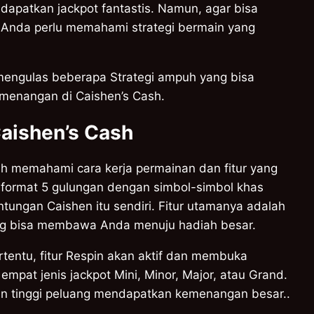
ndapatkan jackpot fantastis. Namun, agar bisa
 Anda perlu memahami strategi bermain yang
engulas beberapa Strategi ampuh yang bisa
enangan di Caishen’s Cash.
 Caishen’s Cash
h memahami cara kerja permainan dan fitur yang
n format 5 gulungan dengan simbol-simbol khas
ntungan Caishen itu sendiri. Fitur utamanya adalah
g bisa membawa Anda menuju hadiah besar.
tentu, fitur Respin akan aktif dan membuka
mpat jenis jackpot Mini, Minor, Major, atau Grand.
kin tinggi peluang mendapatkan kemenangan besar..