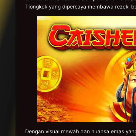
Tiongkok yang dipercaya membawa rezeki be
Dengan visual mewah dan nuansa emas yang