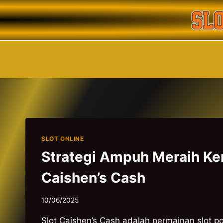
Skip
to
content
SLOT ONLINE
Strategi Ampuh Meraih Ke
Caishen’s Cash
10/06/2025
Slot Caishen’s Cash adalah permainan slot 