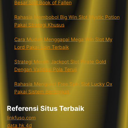
Besar Slot Book of Fallen
Rahasia Membobol Big Win Slot Mystic Potion
Pakai Strategi Khusus
Cara Mudah Menggapai Mega Win Slot My
Lord Pakai Spin Terbaik
Strategi Meraih Jackpot Slot Pirate Gold
Dengan Validasi Pola Teruji
Rahasia Mengunci Free Spin Slot Lucky Ox
Pakai Sistem Bertingkat
Referensi Situs Terbaik
linkfuso.com
data hk 4d