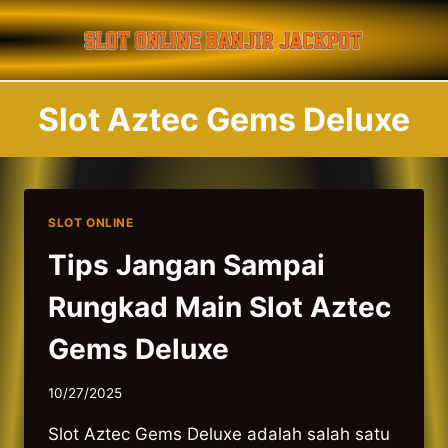
Skip
to
content
Slot Aztec Gems Deluxe
SLOT ONLINE
Tips Jangan Sampai
Rungkad Main Slot Aztec
Gems Deluxe
10/27/2025
Slot Aztec Gems Deluxe adalah salah satu