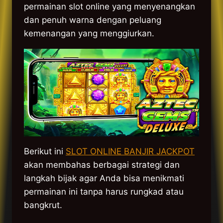
permainan slot online yang menyenangkan
dan penuh warna dengan peluang
kemenangan yang menggiurkan.
Berikut ini
SLOT ONLINE BANJIR JACKPOT
akan membahas berbagai strategi dan
langkah bijak agar Anda bisa menikmati
permainan ini tanpa harus rungkad atau
bangkrut.