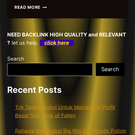
RAHASIA
READ MORE
MENDAPATKAN
MAXWIN
SETIAP
HARI
NEED BACKLINK HIGH QUALITY and RELEVANT
SLOT
?
let us help.
click here
INDIANA
WOLF
Search
Search
Recent Posts
Trik Tersembunyi Untuk Menguasai Profit
Besar Slot Book of Fallen
Rahasia Membobol Big Win Slot Mystic Potion