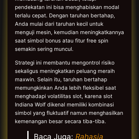
pendekatan ini bisa menghabiskan modal
terlalu cepat. Dengan taruhan bertahap,
Anda mulai dari taruhan kecil untuk
menguji mesin, kemudian meningkatkannya
saat simbol bonus atau fitur free spin
semakin sering muncul.
Strategi ini membantu mengontrol risiko
sekaligus meningkatkan peluang meraih
maxwin. Selain itu, taruhan bertahap
memungkinkan Anda lebih fleksibel saat
menghadapi volatilitas slot, karena slot
Indiana Wolf dikenal memiliki kombinasi
simbol yang fluktuatif namun menghasilkan
kemenangan besar secara tiba-tiba.
Baca Juga:
Rahasia