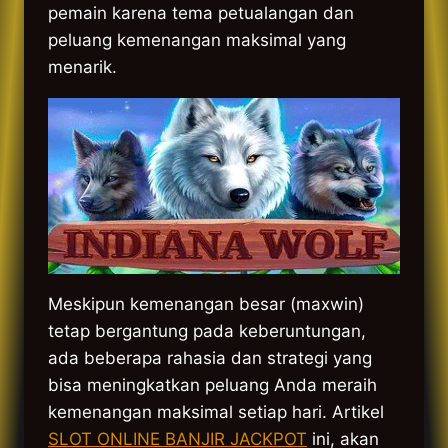
pemain karena tema petualangan dan
peluang kemenangan maksimal yang
menarik.
Meskipun kemenangan besar (maxwin)
tetap bergantung pada keberuntungan,
ada beberapa rahasia dan strategi yang
bisa meningkatkan peluang Anda meraih
kemenangan maksimal setiap hari. Artikel
SLOT ONLINE BANJIR JACKPOT
ini, akan