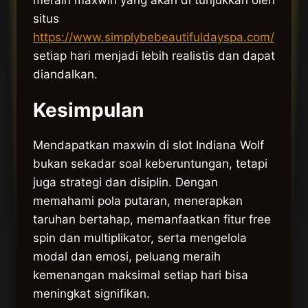
meraih maxwin yang akan di tunjukkan oleh
situs
https://www.simplybebeautifuldayspa.com/
setiap hari menjadi lebih realistis dan dapat
diandalkan.
Kesimpulan
Mendapatkan maxwin di slot Indiana Wolf
bukan sekadar soal keberuntungan, tetapi
juga strategi dan disiplin. Dengan
memahami pola putaran, menerapkan
taruhan bertahap, memanfaatkan fitur free
spin dan multiplikator, serta mengelola
modal dan emosi, peluang meraih
kemenangan maksimal setiap hari bisa
meningkat signifikan.