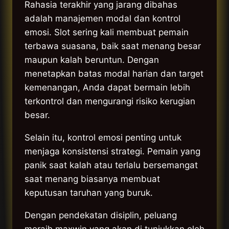
Rahasia terakhir yang jarang dibahas
adalah manajemen modal dan kontrol
emosi. Slot sering kali membuat pemain
terbawa suasana, baik saat menang besar
maupun kalah beruntun. Dengan
menetapkan batas modal harian dan target
kemenangan, Anda dapat bermain lebih
terkontrol dan mengurangi risiko kerugian
besar.
Selain itu, kontrol emosi penting untuk
menjaga konsistensi strategi. Pemain yang
panik saat kalah atau terlalu bersemangat
saat menang biasanya membuat
keputusan taruhan yang buruk.
Dengan pendekatan disiplin, peluang