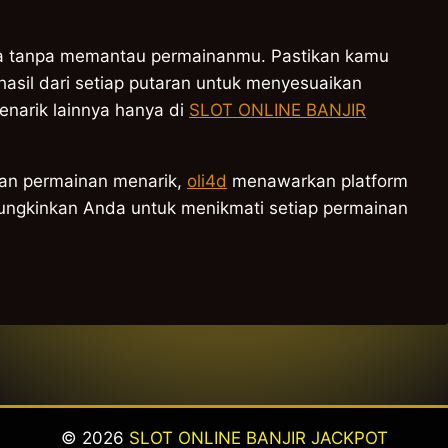
ama tanpa memantau permainanmu. Pastikan kamu
asil dari setiap putaran untuk menyesuaikan
menarik lainnya hanya di
SLOT ONLINE BANJIR
han permainan menarik,
oli4d
menawarkan platform
ngkinkan Anda untuk menikmati setiap permainan
© 2026
SLOT ONLINE BANJIR JACKPOT