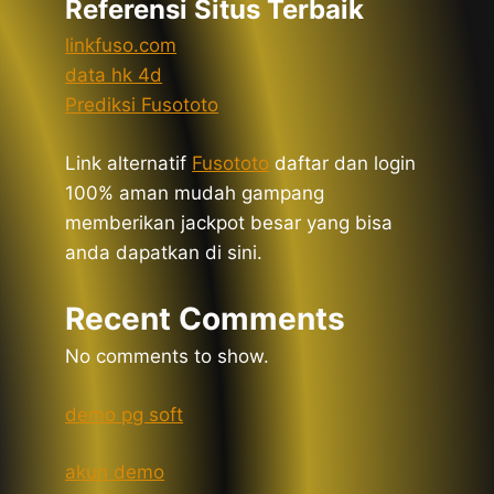
Referensi Situs Terbaik
linkfuso.com
data hk 4d
Prediksi Fusototo
Link alternatif
Fusototo
daftar dan login
100% aman mudah gampang
memberikan jackpot besar yang bisa
anda dapatkan di sini.
Recent Comments
No comments to show.
demo pg soft
akun demo