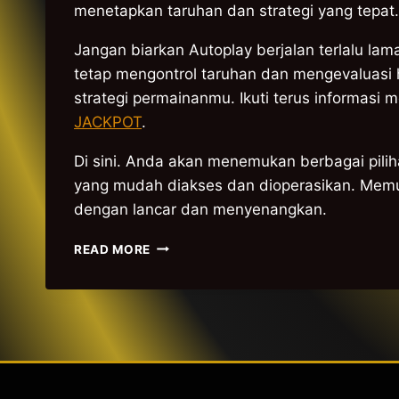
menetapkan taruhan dan strategi yang tepat.
Jangan biarkan Autoplay berjalan terlalu l
tetap mengontrol taruhan dan mengevaluasi h
strategi permainanmu. Ikuti terus informasi 
JACKPOT
.
Di sini. Anda akan menemukan berbagai pili
yang mudah diakses dan dioperasikan. Memu
dengan lancar dan menyenangkan.
RAHASIA
READ MORE
PEMAIN
PRO
MENANG
BESAR
DI
SLOT
BARN
FESTIVAL