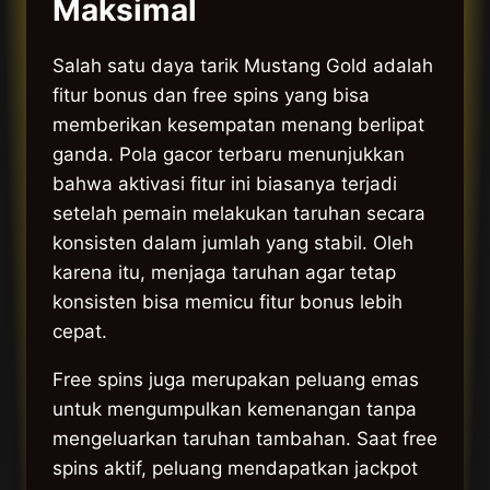
Maksimal
Salah satu daya tarik Mustang Gold adalah
fitur bonus dan free spins yang bisa
memberikan kesempatan menang berlipat
ganda. Pola gacor terbaru menunjukkan
bahwa aktivasi fitur ini biasanya terjadi
setelah pemain melakukan taruhan secara
konsisten dalam jumlah yang stabil. Oleh
karena itu, menjaga taruhan agar tetap
konsisten bisa memicu fitur bonus lebih
cepat.
Free spins juga merupakan peluang emas
untuk mengumpulkan kemenangan tanpa
mengeluarkan taruhan tambahan. Saat free
spins aktif, peluang mendapatkan jackpot