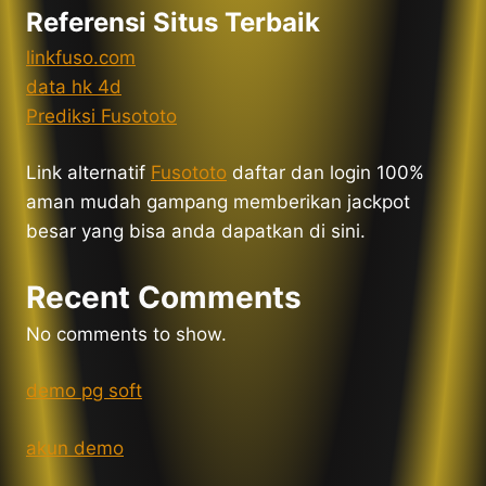
Referensi Situs Terbaik
linkfuso.com
data hk 4d
Prediksi Fusototo
Link alternatif
Fusototo
daftar dan login 100%
aman mudah gampang memberikan jackpot
besar yang bisa anda dapatkan di sini.
Recent Comments
No comments to show.
demo pg soft
akun demo