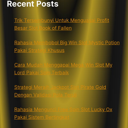
Recent Posts
Trik Tersembunyi Untuk Menguasai Profit
Besar Slot Book of Fallen
Rahasia Membobol Big Win Slot Mystic Potion
Pakai Strategi Khusus
Cara Mudah Menggapai Mega Win Slot My
Lord Pakai Spin Terbaik
Strategi Meraih Jackpot Slot Pirate Gold
Dengan Validasi Pola Teruji
Rahasia Mengunci Free Spin Slot Lucky Ox
Pakai Sistem Bertingkat