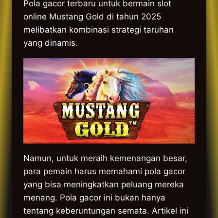
Pola gacor terbaru untuk bermain slot
online Mustang Gold di tahun 2025
melibatkan kombinasi strategi taruhan
yang dinamis.
Namun, untuk meraih kemenangan besar,
para pemain harus memahami pola gacor
yang bisa meningkatkan peluang mereka
menang. Pola gacor ini bukan hanya
tentang keberuntungan semata. Artikel ini