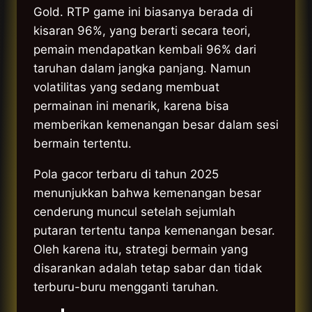
Gold. RTP game ini biasanya berada di
kisaran 96%, yang berarti secara teori,
pemain mendapatkan kembali 96% dari
taruhan dalam jangka panjang. Namun
volatilitas yang sedang membuat
permainan ini menarik, karena bisa
memberikan kemenangan besar dalam sesi
bermain tertentu.
Pola gacor terbaru di tahun 2025
menunjukkan bahwa kemenangan besar
cenderung muncul setelah sejumlah
putaran tertentu tanpa kemenangan besar.
Oleh karena itu, strategi bermain yang
disarankan adalah tetap sabar dan tidak
terburu-buru mengganti taruhan.