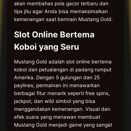
akan membahas pola gacor terbaru dan
tips jitu agar Anda bisa memaksimalkan
kemenangan saat bermain Mustang Gold.
Slot Online Bertema
Koboi yang Seru
Mustang Gold adalah slot online bertema
koboi dan petualangan di padang rumput
Amerika. Dengan 5 gulungan dan 25
paylines, permainan ini menawarkan
berbagai fitur menarik seperti free spins,
jackpot, dan wild simbol yang bisa
menggandakan kemenangan. Visual dan
efek suara yang menawan membuat
Mustang Gold menjadi game yang sangat