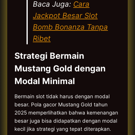
Baca Juga:
Cara
Jackpot Besar Slot
Bomb Bonanza Tanpa
Ribet
Strategi Bermain
Mustang Gold dengan
Modal Minimal
Bermain slot tidak harus dengan modal
besar. Pola gacor Mustang Gold tahun
2025 memperlihatkan bahwa kemenangan
besar juga bisa didapatkan dengan modal
kecil jika strategi yang tepat diterapkan.