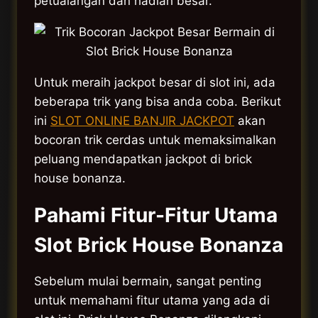
petualangan dan hadiah besar.
Untuk meraih jackpot besar di slot ini, ada
beberapa trik yang bisa anda coba. Berikut
ini
SLOT ONLINE BANJIR JACKPOT
akan
bocoran trik cerdas untuk memaksimalkan
peluang mendapatkan jackpot di brick
house bonanza.
Pahami Fitur-Fitur Utama
Slot Brick House Bonanza
Sebelum mulai bermain, sangat penting
untuk memahami fitur utama yang ada di