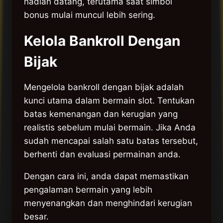
hadiah datang, terutama saat simbol
bonus mulai muncul lebih sering.
Kelola Bankroll Dengan
Bijak
Mengelola bankroll dengan bijak adalah
kunci utama dalam bermain slot. Tentukan
batas kemenangan dan kerugian yang
realistis sebelum mulai bermain. Jika Anda
sudah mencapai salah satu batas tersebut,
berhenti dan evaluasi permainan anda.
Dengan cara ini, anda dapat memastikan
pengalaman bermain yang lebih
menyenangkan dan menghindari kerugian
besar.