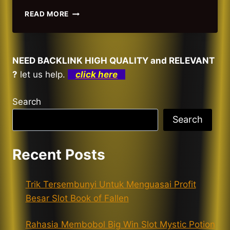
STRATEGI
READ MORE
EFEKTIF
UNTUK
MENANG
DI
NEED BACKLINK HIGH QUALITY and RELEVANT
RISE
?
let us help.
click here
OF
DEAD
Search
Search
Recent Posts
Trik Tersembunyi Untuk Menguasai Profit
Besar Slot Book of Fallen
Rahasia Membobol Big Win Slot Mystic Potion