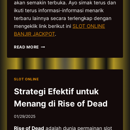
akan semakin terbuka. Ayo simak terus dan
ikuti terus informasi-informasi menarik
terbaru lainnya secara terlengkap dengan
mengeklik link berikut ini
SLOT ONLINE
BANJIR JACKPOT
.
TRIK
READ MORE
BOCORAN
JACKPOT
BESAR
BERMAIN
DI
SLOT ONLINE
SLOT
BRICK
Strategi Efektif untuk
HOUSE
BONANZA
Menang di Rise of Dead
01/29/2025
Rise of Dead
adalah dunia permainan slot