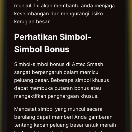
muncul. Ini akan membantu anda menjaga
keseimbangan dan mengurangi risiko
kerugian besar.
Perhatikan Simbol-
Simbol Bonus
Simbol-simbol bonus di Aztec Smash
sangat berpengaruh dalam memicu
peluang besar. Beberapa simbol khusus
dapat membuka putaran bonus atau
mengaktifkan penghargaan khusus.
Mencatat simbol yang muncul secara
berulang dapat memberi Anda gambaran
tentang kapan peluang besar untuk meraih