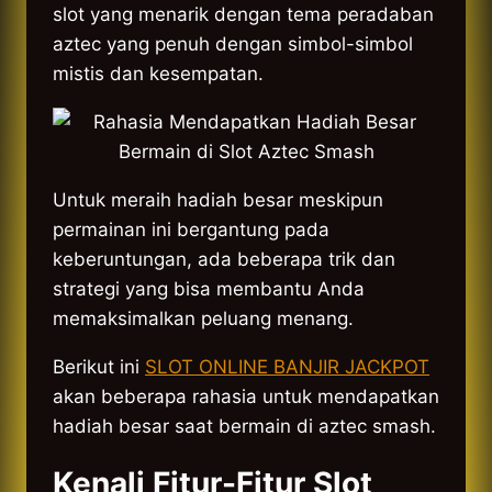
slot yang menarik dengan tema peradaban
aztec yang penuh dengan simbol-simbol
mistis dan kesempatan.
Untuk meraih hadiah besar meskipun
permainan ini bergantung pada
keberuntungan, ada beberapa trik dan
strategi yang bisa membantu Anda
memaksimalkan peluang menang.
Berikut ini
SLOT ONLINE BANJIR JACKPOT
akan beberapa rahasia untuk mendapatkan
hadiah besar saat bermain di aztec smash.
Kenali Fitur-Fitur Slot