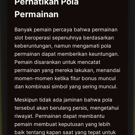
Perhatikan Pola
Permainan
Banyak pemain percaya bahwa permainan
slot beroperasi sepenuhnya berdasarkan
keberuntungan, namun mengamati pola
permainan dapat memberikan keuntungan.
Pemain disarankan untuk mencatat
permainan yang mereka lakukan, menandai
momen-momen ketika fitur bonus muncul
dan kombinasi simbol yang sering muncul.
Meskipun tidak ada jaminan bahwa pola
tersebut akan berulang persis, mengetahui
riwayat. Permainan dapat membantu
pemain membuat keputusan yang lebih
baik tentang kapan saat yang tepat untuk