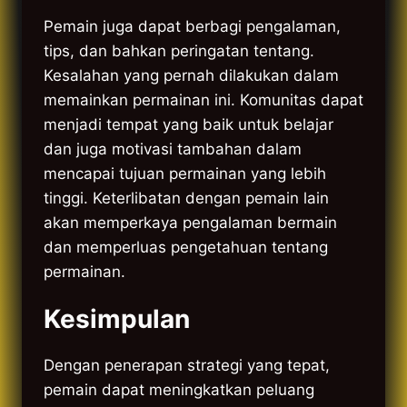
Pemain juga dapat berbagi pengalaman,
tips, dan bahkan peringatan tentang.
Kesalahan yang pernah dilakukan dalam
memainkan permainan ini. Komunitas dapat
menjadi tempat yang baik untuk belajar
dan juga motivasi tambahan dalam
mencapai tujuan permainan yang lebih
tinggi. Keterlibatan dengan pemain lain
akan memperkaya pengalaman bermain
dan memperluas pengetahuan tentang
permainan.
Kesimpulan
​Dengan penerapan strategi yang tepat,
pemain dapat meningkatkan peluang