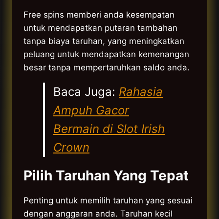
Free spins memberi anda kesempatan
untuk mendapatkan putaran tambahan
tanpa biaya taruhan, yang meningkatkan
peluang untuk mendapatkan kemenangan
besar tanpa mempertaruhkan saldo anda.
Baca Juga:
Rahasia
Ampuh Gacor
Bermain di Slot Irish
Crown
Pilih Taruhan Yang Tepat
Penting untuk memilih taruhan yang sesuai
dengan anggaran anda. Taruhan kecil