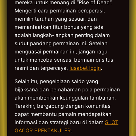
mereka untuk menang di “Rise of Dead”.​
Mengerti cara permainan beroperasi,
memilih taruhan yang sesuai, dan
memanfaatkan fitur bonus yang ada
adalah langkah-langkah penting dalam
sudut pandang permainan ini. Setelah
menguasai permainan ini, jangan ragu
untuk mencoba sensasi bermain di situs
resmi dan terpercaya,
lusabet login
.
Selain itu, pengelolaan saldo yang
bijaksana dan pemahaman pola permainan
akan memberikan keunggulan tambahan.
Terakhir, bergabung dengan komunitas
dapat membantu pemain mendapatkan
informasi dan strategi baru di dalam
SLOT
GACOR SPEKTAKULER
.