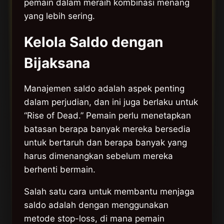
pemain dalam meraih kombinasi menang
yang lebih sering.
Kelola Saldo dengan
Bijaksana
Manajemen saldo adalah aspek penting
dalam perjudian, dan ini juga berlaku untuk
“Rise of Dead.” Pemain perlu menetapkan
batasan berapa banyak mereka bersedia
untuk bertaruh dan berapa banyak yang
harus dimenangkan sebelum mereka
berhenti bermain.
Salah satu cara untuk membantu menjaga
saldo adalah dengan menggunakan
metode stop-loss, di mana pemain