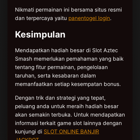
Nikmati permainan ini bersama situs resmi
dan terpercaya yaitu
panentogel login
.
Kesimpulan
Mendapatkan hadiah besar di Slot Aztec
Smash memerlukan pemahaman yang baik
tentang fitur permainan, pengelolaan
taruhan, serta kesabaran dalam
memanfaatkan setiap kesempatan bonus.
Dengan trik dan strategi yang tepat,
peluang anda untuk meraih hadiah besar
akan semakin terbuka. Untuk mendapatkan
informasi terkait game slot lainnya dengan
kunjungi di
SLOT ONLINE BANJIR