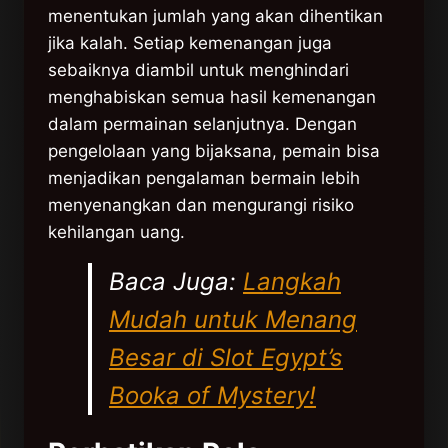
menentukan jumlah yang akan dihentikan
jika kalah. Setiap kemenangan juga
sebaiknya diambil untuk menghindari
menghabiskan semua hasil kemenangan
dalam permainan selanjutnya. Dengan
pengelolaan yang bijaksana, pemain bisa
menjadikan pengalaman bermain lebih
menyenangkan dan mengurangi risiko
kehilangan uang.
Baca Juga:
Langkah
Mudah untuk Menang
Besar di Slot Egypt’s
Booka of Mystery!