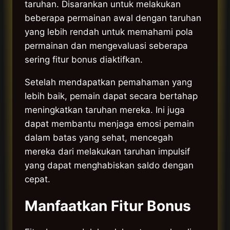
taruhan. Disarankan untuk melakukan
beberapa permainan awal dengan taruhan
yang lebih rendah untuk memahami pola
permainan dan mengevaluasi seberapa
sering fitur bonus diaktifkan.
Setelah mendapatkan pemahaman yang
lebih baik, pemain dapat secara bertahap
meningkatkan taruhan mereka. Ini juga
dapat membantu menjaga emosi pemain
dalam batas yang sehat, mencegah
mereka dari melakukan taruhan impulsif
yang dapat menghabiskan saldo dengan
cepat.
Manfaatkan Fitur Bonus