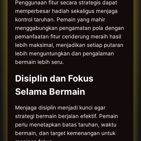
Penggunaan fitur secara strategis dapat
memperbesar hadiah sekaligus menjaga
kontrol taruhan. Pemain yang mahir
menggabungkan pengamatan pola dengan
pemanfaatan fitur cenderung meraih hasil
lebih maksimal, menjadikan setiap putaran
lebih menguntungkan dan pengalaman
bermain lebih seru.
Disiplin dan Fokus
Selama Bermain
Menjaga disiplin menjadi kunci agar
strategi bermain berjalan efektif. Pemain
perlu menetapkan batas taruhan, waktu
bermain, dan target kemenangan untuk