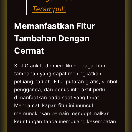
Terampuh
Memanfaatkan Fitur
Tambahan Dengan
Cermat
Slot Crank It Up memiliki berbagai fitur
tambahan yang dapat meningkatkan
peluang hadiah. Fitur putaran gratis, simbol
pengganda, dan bonus interaktif perlu
dimanfaatkan pada saat yang tepat.
Mengamati kapan fitur ini muncul
memungkinkan pemain mengoptimalkan
keuntungan tanpa membuang kesempatan.