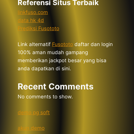
Referensi Situs Terbaik
linkfuso.com
data hk 4d
Prediksi Fusototo
Link alternatif
Fusototo
daftar dan login
100% aman mudah gampang
memberikan jackpot besar yang bisa
anda dapatkan di sini.
Recent Comments
No comments to show.
demo pg soft
akun demo