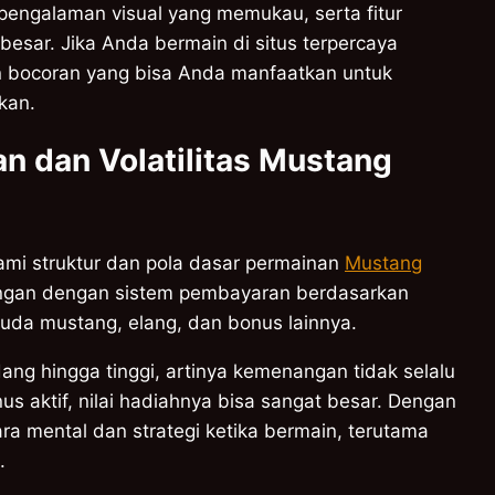
engalaman visual yang memukau, serta fitur
sar. Jika Anda bermain di situs terpercaya
an bocoran yang bisa Anda manfaatkan untuk
kan.
n dan Volatilitas Mustang
mi struktur dan pola dasar permainan
Mustang
ulungan dengan sistem pembayaran berdasarkan
kuda mustang, elang, dan bonus lainnya.
dang hingga tinggi, artinya kemenangan tidak selalu
nus aktif, nilai hadiahnya bisa sangat besar. Dengan
ra mental dan strategi ketika bermain, terutama
.