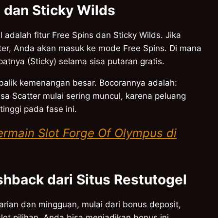
 dan Sticky Wilds
adalah fitur Free Spins dan Sticky Wilds. Jika
ter, Anda akan masuk ke mode Free Spins. Di mana
tnya (Sticky) selama sisa putaran gratis.
 balik kemenangan besar. Bocorannya adalah:
asa Scatter mulai sering muncul, karena peluang
nggi pada fase ini.
Bermain Slot Forge Of Olympus di
hback dari Situs Restutogel
rian dan mingguan, mulai dari bonus deposit,
lot pilihan. Anda bisa menjadikan bonus ini