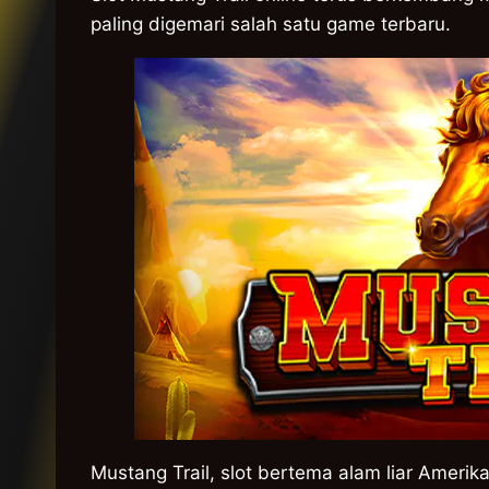
paling digemari salah satu game terbaru.
Mustang Trail, slot bertema alam liar Amer