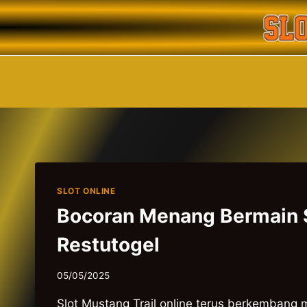
Skip
to
content
SLOT ONLINE
Bocoran Menang Bermain Sl
Restutogel
05/05/2025
Slot Mustang Trail online terus berkembang m