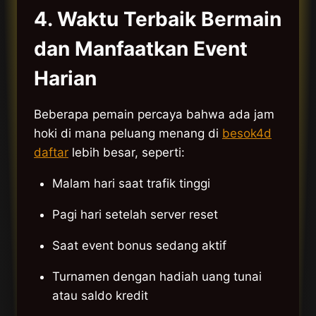
4. Waktu Terbaik Bermain
dan Manfaatkan Event
Harian
Beberapa pemain percaya bahwa ada jam
hoki di mana peluang menang di
besok4d
daftar
lebih besar, seperti:
Malam hari saat trafik tinggi
Pagi hari setelah server reset
Saat event bonus sedang aktif
Turnamen dengan hadiah uang tunai
atau saldo kredit