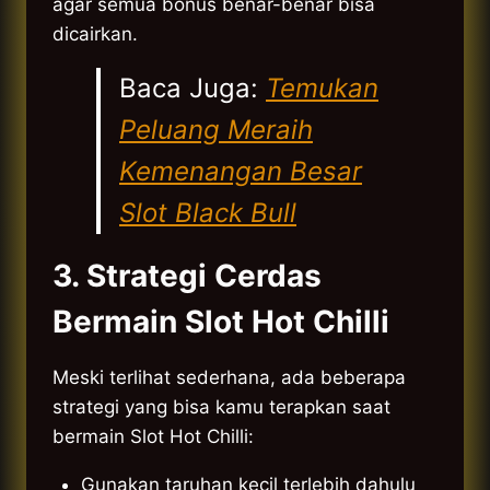
agar semua bonus benar-benar bisa
dicairkan.
Baca Juga:
Temukan
Peluang Meraih
Kemenangan Besar
Slot Black Bull
3. Strategi Cerdas
Bermain Slot Hot Chilli
Meski terlihat sederhana, ada beberapa
strategi yang bisa kamu terapkan saat
bermain Slot Hot Chilli:
Gunakan taruhan kecil terlebih dahulu